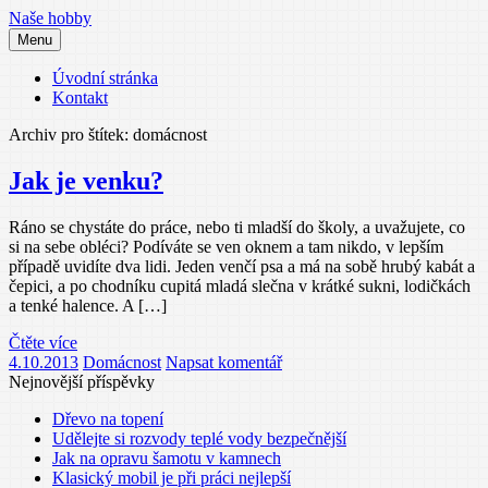
Přejít
Naše hobby
k
Menu
obsahu
webu
Úvodní stránka
Kontakt
Archiv pro štítek: domácnost
Jak je venku?
Ráno se chystáte do práce, nebo ti mladší do školy, a uvažujete, co
si na sebe obléci? Podíváte se ven oknem a tam nikdo, v lepším
případě uvidíte dva lidi. Jeden venčí psa a má na sobě hrubý kabát a
čepici, a po chodníku cupitá mladá slečna v krátké sukni, lodičkách
a tenké halence. A […]
Čtěte více
4.10.2013
Domácnost
Napsat komentář
Nejnovější příspěvky
Dřevo na topení
Udělejte si rozvody teplé vody bezpečnější
Jak na opravu šamotu v kamnech
Klasický mobil je při práci nejlepší