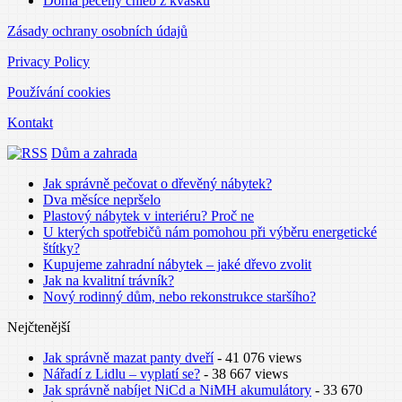
Doma pečený chléb z kvásku
Zásady ochrany osobních údajů
Privacy Policy
Používání cookies
Kontakt
Dům a zahrada
Jak správně pečovat o dřevěný nábytek?
Dva měsíce nepršelo
Plastový nábytek v interiéru? Proč ne
U kterých spotřebičů nám pomohou při výběru energetické
štítky?
Kupujeme zahradní nábytek – jaké dřevo zvolit
Jak na kvalitní trávník?
Nový rodinný dům, nebo rekonstrukce staršího?
Nejčtenější
Jak správně mazat panty dveří
- 41 076 views
Nářadí z Lidlu – vyplatí se?
- 38 667 views
Jak správně nabíjet NiCd a NiMH akumulátory
- 33 670