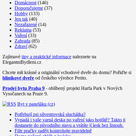
Domácnost
(146)
Doporučujeme
(37)
Hobby
(133)
Jen tak
(40)
Nezařazené
(14)
Reklama
(53)
Vaření
(33)
Zahrada
(85)
Zdraví
(62)
Zajímavé
tipy a praktické informace
naleznete na
ElegantniBydleni.cz
Chcete mít krásné a originální vchodové dveře do domu? Pořiďte si
hliníkové dveře
od českého výrobce Perito.
Prodej bytu Praha 9
- oblíbený projekt Harfa Park v Nových
Vysočanech na Praze 9.
Byt v paneláku (cz)
Potřebují psi silvestrovská sluchátka?
Vypadá i vaše varná deska po vaření jako bojiště? Takto ji
dostanete do původního stavu a vrátíte jí lesk bez šmouh.
Filtr pračky raději kontrolujte pravidelně