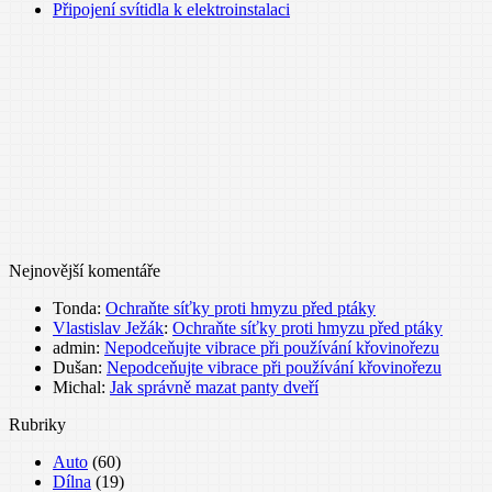
Připojení svítidla k elektroinstalaci
Nejnovější komentáře
Tonda
:
Ochraňte síťky proti hmyzu před ptáky
Vlastislav Ježák
:
Ochraňte síťky proti hmyzu před ptáky
admin
:
Nepodceňujte vibrace při používání křovinořezu
Dušan
:
Nepodceňujte vibrace při používání křovinořezu
Michal
:
Jak správně mazat panty dveří
Rubriky
Auto
(60)
Dílna
(19)