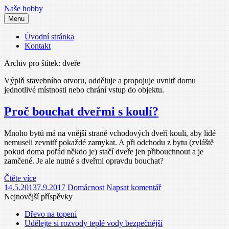
Přejít
Naše hobby
k
Menu
obsahu
webu
Úvodní stránka
Kontakt
Archiv pro štítek: dveře
Výplň stavebního otvoru, odděluje a propojuje uvnitř domu
jednotlivé místnosti nebo chrání vstup do objektu.
Proč bouchat dveřmi s koulí?
Mnoho bytů má na vnější straně vchodových dveří kouli, aby lidé
nemuseli zevnitř pokaždé zamykat. A při odchodu z bytu (zvláště
pokud doma pořád někdo je) stačí dveře jen přibouchnout a je
zamčené. Je ale nutné s dveřmi opravdu bouchat?
Čtěte více
14.5.2013
7.9.2017
Domácnost
Napsat komentář
Nejnovější příspěvky
Dřevo na topení
Udělejte si rozvody teplé vody bezpečnější