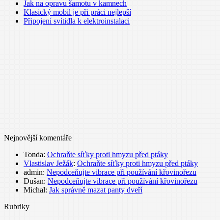
Jak na opravu šamotu v kamnech
Klasický mobil je při práci nejlepší
Připojení svítidla k elektroinstalaci
Nejnovější komentáře
Tonda
:
Ochraňte síťky proti hmyzu před ptáky
Vlastislav Ježák
:
Ochraňte síťky proti hmyzu před ptáky
admin
:
Nepodceňujte vibrace při používání křovinořezu
Dušan
:
Nepodceňujte vibrace při používání křovinořezu
Michal
:
Jak správně mazat panty dveří
Rubriky