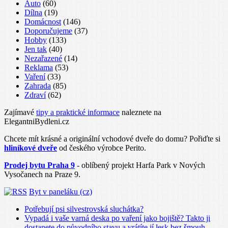
Auto
(60)
Dílna
(19)
Domácnost
(146)
Doporučujeme
(37)
Hobby
(133)
Jen tak
(40)
Nezařazené
(14)
Reklama
(53)
Vaření
(33)
Zahrada
(85)
Zdraví
(62)
Zajímavé
tipy a praktické informace
naleznete na
ElegantniBydleni.cz
Chcete mít krásné a originální vchodové dveře do domu? Pořiďte si
hliníkové dveře
od českého výrobce Perito.
Prodej bytu Praha 9
- oblíbený projekt Harfa Park v Nových
Vysočanech na Praze 9.
Byt v paneláku (cz)
Potřebují psi silvestrovská sluchátka?
Vypadá i vaše varná deska po vaření jako bojiště? Takto ji
dostanete do původního stavu a vrátíte jí lesk bez šmouh.