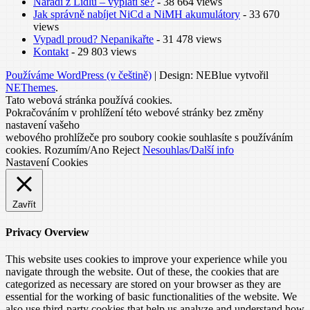
Nářadí z Lidlu – vyplatí se?
- 38 664 views
Jak správně nabíjet NiCd a NiMH akumulátory
- 33 670
views
Vypadl proud? Nepanikařte
- 31 478 views
Kontakt
- 29 803 views
Používáme WordPress (v češtině)
|
Design: NEBlue vytvořil
NEThemes
.
Tato webová stránka používá cookies.
Pokračováním v prohlížení této webové stránky bez změny
nastavení vašeho
webového prohlížeče pro soubory cookie souhlasíte s používáním
cookies.
Rozumím/Ano
Reject
Nesouhlas/Další info
Nastavení Cookies
Zavřít
Privacy Overview
This website uses cookies to improve your experience while you
navigate through the website. Out of these, the cookies that are
categorized as necessary are stored on your browser as they are
essential for the working of basic functionalities of the website. We
also use third-party cookies that help us analyze and understand how