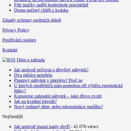
Filtr pračky raději kontrolujte pravidelně
Doma pečený chléb z kvásku
Zásady ochrany osobních údajů
Privacy Policy
Používání cookies
Kontakt
Dům a zahrada
Jak správně pečovat o dřevěný nábytek?
Dva měsíce nepršelo
Plastový nábytek v interiéru? Proč ne
U kterých spotřebičů nám pomohou při výběru energetické
štítky?
Kupujeme zahradní nábytek – jaké dřevo zvolit
Jak na kvalitní trávník?
Nový rodinný dům, nebo rekonstrukce staršího?
Nejčtenější
Jak správně mazat panty dveří
- 41 076 views