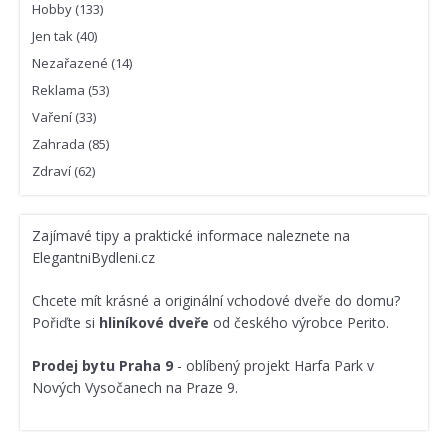
Hobby
(133)
Jen tak
(40)
Nezařazené
(14)
Reklama
(53)
Vaření
(33)
Zahrada
(85)
Zdraví
(62)
Zajímavé
tipy a praktické informace
naleznete na
ElegantniBydleni.cz
Chcete mít krásné a originální vchodové dveře do domu?
Pořiďte si
hliníkové dveře
od českého výrobce Perito.
Prodej bytu Praha 9
- oblíbený projekt Harfa Park v
Nových Vysočanech na Praze 9.