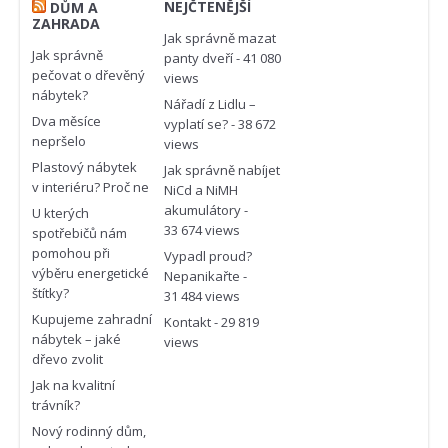
NEJČTENĚJŠÍ
DŮM A
ZAHRADA
Jak správně mazat
Jak správně
panty dveří
- 41 080
pečovat o dřevěný
views
nábytek?
Nářadí z Lidlu –
Dva měsíce
vyplatí se?
- 38 672
nepršelo
views
Plastový nábytek
Jak správně nabíjet
v interiéru? Proč ne
NiCd a NiMH
akumulátory
-
U kterých
33 674 views
spotřebičů nám
pomohou při
Vypadl proud?
výběru energetické
Nepanikařte
-
štítky?
31 484 views
Kupujeme zahradní
Kontakt
- 29 819
nábytek – jaké
views
dřevo zvolit
Jak na kvalitní
trávník?
Nový rodinný dům,