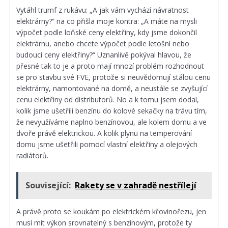
Vytáhl trumf z rukávu: „A jak vám vychází návratnost
elektrárny?“ na co přišla moje kontra: „A máte na mysli
výpočet podle loňské ceny elektřiny, kdy jsme dokončil
elektrárnu, anebo chcete výpočet podle letošní nebo
budoucí ceny elektřiny?“ Uznanlivě pokýval hlavou, že
přesné tak to je a proto mají mnozí problém rozhodnout
se pro stavbu své FVE, protože si neuvědomují stálou cenu
elektrárny, namontované na domě, a neustále se zvyšující
cenu elektřiny od distributorů. No a k tomu jsem dodal,
kolik jsme ušetřili benzínu do kolové sekačky na trávu tím,
že nevyužíváme naplno benzínovou, ale kolem domu a ve
dvoře právě elektrickou. A kolik plynu na temperování
domu jsme ušetřili pomocí vlastní elektřiny a olejových
radiátorů.
Související:
Rakety se v zahradě nestřílejí
A právě proto se koukám po elektrickém křovinořezu, jen
musí mít výkon srovnatelný s benzínovým, protože ty