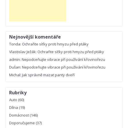
Nejnovější komentáře
Tonda
:
Ochraňte síťky proti hmyzu před ptáky
Vlastislav Ježák
:
Ochraňte síťky proti hmyzu před ptáky
admin
:
Nepodceňujte vibrace při používání křovinořezu
Dušan
:
Nepodceňujte vibrace při používání křovinořezu
Michal
:
Jak správně mazat panty dveří
Rubriky
Auto
(60)
Dílna
(19)
Domácnost
(146)
Doporučujeme
(37)