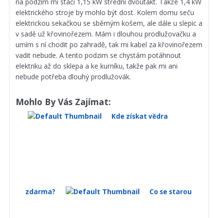
na podzim mi stačí 1,15 kW střední dvoutakt. Takže 1,4 kW
elektrického stroje by mohlo být dost. Kolem domu seču
elektrickou sekačkou se sběrným košem, ale dále u slepic a
v sadě už křovinořezem. Mám i dlouhou prodlužovačku a
umím s ní chodit po zahradě, tak mi kabel za křovinořezem
vadit nebude. A tento podzim se chystám potáhnout
elektriku až do sklepa a ke kurníku, takže pak mi ani
nebude potřeba dlouhý prodlužovák.
Mohlo By Vás Zajímat:
Kde získat vědra
zdarma?
Co se starou