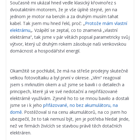
Současně mi ukázal hned vedle klasický křovinořez s
dvoutaktním motorem, že je vše úplně stejné, jen na
jednom je motor na benzín a za druhým musím tahat
kabel. Tak jsem mu hned řekl, proč: „
Protože mám vlastní
elektrárnu
„. Vzápětí se zeptal, co to znamená „vlastní
elektrárna“, tak jsme v pár větách popsal parametricky svůj
výtvor, který už druhým rokem zásobuje naši venkovskou
domácnost a hospodářství energií.
Okamžitě se pochlubil, že má na střeše prodejny skutečně
velkou fotovoltaiku a byl první v okrese. „Vím“ reagoval
jsem s mrknutím okem a už jsme se bavili i o detailech a
principech, které já ve své nedotační a nepřifázované
elektrárně využívám. Zjevně ho to se mnou bavilo a dostali
jsme se i k jeho
přifázované, no bez akumulátoru, na
domě
. Postěžoval si na cenu akumulátorů, na co jsem ho
ubezpečil, že to tak nemusí být, jen je potřeba hledat jinde,
než ve firmách živících se stavbou právě těch dotačních
elektráren.