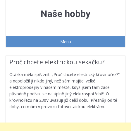
Přejít
k
Naše hobby
obsahu
webu
Menu
Proč chcete elektrickou sekačku?
Otázka měla spíš znít: „Proč chcete elektrický křovinořez?“
a nepoložil ji nikdo jiný, než sám majitel velké
elektroprodejny v našem městě, když jsem tam zašel
původně podívat se na úplně jiný elektrospotřebič. O
křovinořezu na 230V uvažuji již delší dobu. Přesněji od té
doby, co mám v provozu fotovoltaickou elektrárnu.