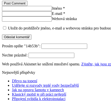
Post Comment
Jméno *
E-mail *
Webová stránka
Uložit do prohlížeče jméno, e-mail a webovou stránku pro budou
Prosím opište "14b53b":
Nechte prázdné:
Web používá Akismet ke snížení množství spamu.
Zjistěte, jak jsou
Nejnovější příspěvky
Dřevo na topení
Udělejte si rozvody teplé vody bezpečnější
Jak na opravu šamotu v kamnech
Klasický mobil je při práci nejlepší
Připojení svítidla k elektroinstalaci