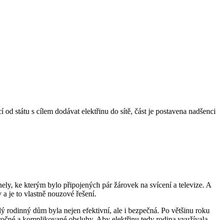
od státu s cílem dodávat elektřinu do sítě, část je postavena nadšenci
ly, ke kterým bylo připojených pár žárovek na svícení a televize. A
 a je to vlastně nouzové řešení.
ý rodinný dům byla nejen efektivní, ale i bezpečná. Po většinu roku
ročné a komplikované obsluhy. Aby elektřinu tedy rodina využívala