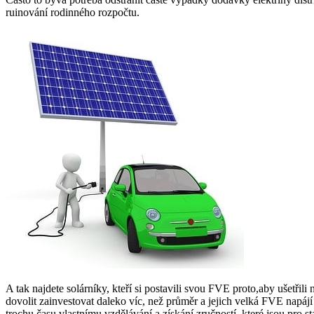
ruinování rodinného rozpočtu.
A tak najdete solárníky, kteří si postavili svou FVE proto,aby ušetřil
dovolit zainvestovat daleko víc, než průměr a jejich velká FVE napájí
trochu času vlastnímu vzdělávání a získání zručností, které jsou pro 