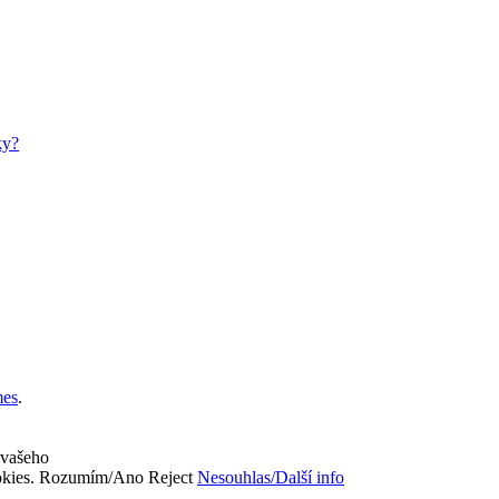
ky?
es
.
 vašeho
okies.
Rozumím/Ano
Reject
Nesouhlas/Další info