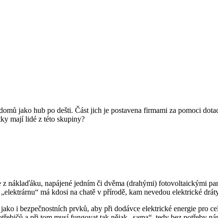
omů jako hub po dešti. Část jich je postavena firmami za pomoci dotací 
tky mají lidé z této skupiny?
e z náklaďáku, napájené jedním či dvěma (drahými) fotovoltaickými pane
 „elektrárnu“ má kdosi na chatě v přírodě, kam nevedou elektrické dráty
ako i bezpečnostních prvků, aby při dodávce elektrické energie pro cel
třebičů a při tom musí fungovat tak nějak „sama“, tedy bez potřeby ná