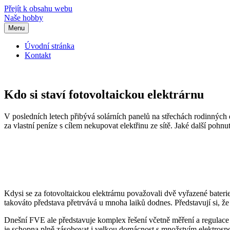
Přejít k obsahu webu
Naše hobby
Menu
Úvodní stránka
Kontakt
Kdo si staví fotovoltaickou elektrárnu
V posledních letech přibývá solárních panelů na střechách rodinných d
za vlastní peníze s cílem nekupovat elektřinu ze sítě. Jaké další pohnu
Kdysi se za fotovoltaickou elektrárnu považovali dvě vyřazené bateri
takováto představa přetrvává u mnoha laiků dodnes. Představují si, že
Dnešní FVE ale představuje komplex řešení včetně měření a regulace j
je schopna plně zásobovat i velkou domácnost s množstvím elektrospo