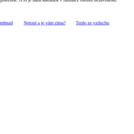
Netopí a je vám zima?
Teplo ze vzduchu