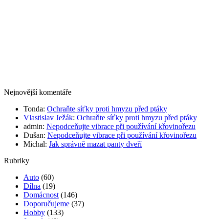
Nejnovější komentáře
Tonda
:
Ochraňte síťky proti hmyzu před ptáky
Vlastislav Ježák
:
Ochraňte síťky proti hmyzu před ptáky
admin
:
Nepodceňujte vibrace při používání křovinořezu
Dušan
:
Nepodceňujte vibrace při používání křovinořezu
Michal
:
Jak správně mazat panty dveří
Rubriky
Auto
(60)
Dílna
(19)
Domácnost
(146)
Doporučujeme
(37)
Hobby
(133)