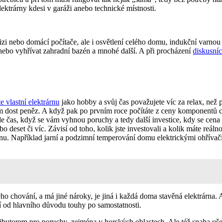
elektrárny kdesi v garáži anebo technické místnosti.
evizi nebo domácí počítače, ale i osvětlení celého domu, indukční varno
 anebo vyhřívat zahradní bazén a mnohé další. A při procházení
diskusníc
te vlastní elektrárnu
jako hobby a svůj čas považujete víc za relax, než pr
em dost peněz. A když pak po prvním roce počítáte z ceny komponentů c
e čas, když se vám vyhnou poruchy a tedy další investice, kdy se cena
ebo deset či víc. Závisí od toho, kolik jste investovali a kolik máte re
nu. Například jarní a podzimní temperování domu elektrickými ohřívači
ho chování, a má jiné nároky, je jiná i každá doma stavěná elektrárna. A
ží od hlavního důvodu touhy po samostatnosti.
ibutorem pro poruchy, zejména v horských oblastech. Ale též snaha ušetř