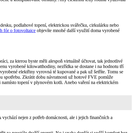
u desku, podlahové topení, elektrickou svářečku, cirkulárku nebo
h fór o fotovoltaice
objevíte mnohé další využití doma vyrobené
áci, za kterou byste měli alespoň virtuálně účtovat, tak jednotlivé
enu vyrobené kilowatthodiny, nezřídka se dostane i na hodnotu tří
 vyrobené elektřiny vyrovná té kupované a pak už šetříte. Tomu se
álnou spotřebu. Zkrátit dobu návratnosti už hotové FVE pomůže
 namísto topení v plynovém kotli. Anebo vaření na elektrickém
 vychází nejen z potřeb domácnosti, ale i jejich finančních a
it za neustále dražší energii. No i snaha dopřát si vyšší komfort bez