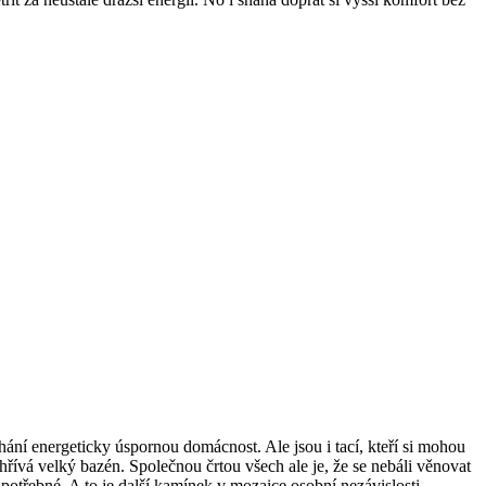
ohání energeticky úspornou domácnost. Ale jsou i tací, kteří si mohou
hřívá velký bazén. Společnou črtou všech ale je, že se nebáli věnovat
 potřebné. A to je další kamínek v mozaice osobní nezávislosti.