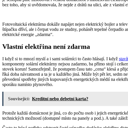
bez toho, aby si uvědomovala, že nejde z drátů na ulici, ale z vlastní 
Fotovoltaická elektrárna dokáže napájet nejen elektrický bojler a tel
štípačku dříví, ale i čerpat vodu ze studny, pohánět tepelné čerpadlo
elektrické energie „zdarma“.
Vlastní elektřina není zdarma
I když si to mnozí myslí a i sami solárníci to často hlásají. I když
staví
komponenty solární elektrárny nejsou zadarmo, ba přímo stojí i celk
stovek korun! Samozřejmě, že postupem času tato „cena“ klesá a přijd
říká doba návratnosti a ta je u každého jiná. Může být pět let, sedm n
převedení spotřeby jiných kupovaných energetických médií na elektři
sporáku namísto plynového.
Související:
Kreditní nebo debetní karta?
Protože každá domácnost je jiná, co do počtu osob i jejich energetické
technických možností (dostupné místo na panely a pod.). A také zále
Často to bývá potřeba odstranit časté výpadky dodávky elektřiny distr