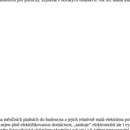
i na měsíčních platbách do budoucna a jejich relativně malá elektrárna p
 nejen plně elektrifikovanou domácnost, „tankuje“ elektromobil ale i vy
stavbu fotovoltaické elektrárny vlastníma rukama a k jejímu provozování