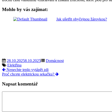
Mohlo by vás zajímat:
Jak ušetřit obyčejnou žárovkou?
28.10.2025
8.10.2025
Domácnost
Elektřina
Nenechte teplo vytápět zdi
Proč chcete elektrickou sekačku?
Napsat komentář