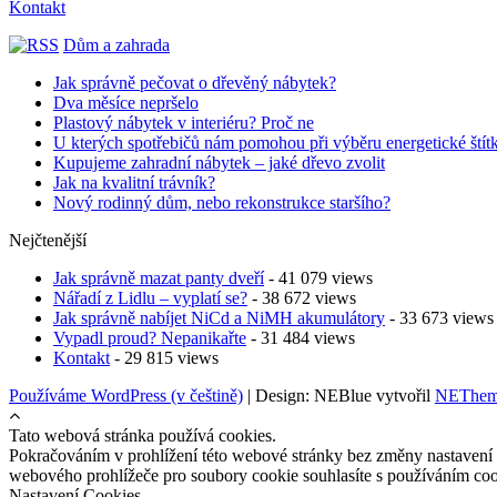
Kontakt
Dům a zahrada
Jak správně pečovat o dřevěný nábytek?
Dva měsíce nepršelo
Plastový nábytek v interiéru? Proč ne
U kterých spotřebičů nám pomohou při výběru energetické štít
Kupujeme zahradní nábytek – jaké dřevo zvolit
Jak na kvalitní trávník?
Nový rodinný dům, nebo rekonstrukce staršího?
Nejčtenější
Jak správně mazat panty dveří
- 41 079 views
Nářadí z Lidlu – vyplatí se?
- 38 672 views
Jak správně nabíjet NiCd a NiMH akumulátory
- 33 673 views
Vypadl proud? Nepanikařte
- 31 484 views
Kontakt
- 29 815 views
Používáme WordPress (v češtině)
|
Design: NEBlue vytvořil
NEThem
Tato webová stránka používá cookies.
Pokračováním v prohlížení této webové stránky bez změny nastavení
webového prohlížeče pro soubory cookie souhlasíte s používáním co
Nastavení Cookies