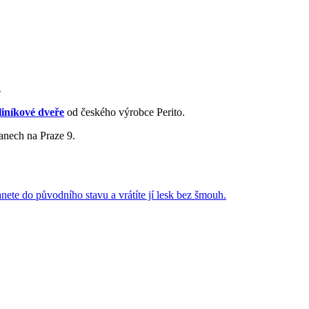
z
liníkové dveře
od českého výrobce Perito.
anech na Praze 9.
anete do původního stavu a vrátíte jí lesk bez šmouh.