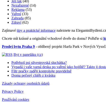
Jen tak
(40)
Nezařazené
(14)
Reklama
(53)
Vaření
(33)
Zahrada
(85)
Zdraví
(62)
Zajímavé
tipy a praktické informace
naleznete na ElegantniBydleni.c
Chcete mít krásné a originální vchodové dveře do domu? Pořiďte si
h
Prodej bytu Praha 9
- oblíbený projekt Harfa Park v Nových Vysoč
Byt v paneláku (cz)
Potřebují psi silvestrovská sluchátka?
Vypadá i vaše varná deska po vaření jako bojiště? Takto ji dost
Filtr pračky raději kontrolujte pravidelně
Doma pečený chléb z kvásku
Zásady ochrany osobních údajů
Privacy Policy
Používání cookies