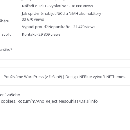
Nářadí z Lidlu – vyplatí se?
- 38 668 views
Jak správně nabíjet NiCd a NiMH akumulátory
-
33 670 views
ýběru
Vypadl proud? Nepanikařte
- 31 479 views
zvolit
Kontakt
- 29 809 views
aršího?
Používáme WordPress (v češtině)
|
Design: NEBlue vytvořil
NEThemes
.
vení vašeho
 cookies.
Rozumím/Ano
Reject
Nesouhlas/Další info