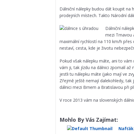
Dálniční nálepky budou dát koupit na h
prodejních místech. Takto Národní dál
Dálniční nálep
mezi Trnavou 
maximální rychlostí na 110 km/h přes d
nestaví, cesta, kde je životu nebezpe
Pokud však nálepku máte, ani to vám ne
vám ji, tak jízdu na dálnici zpomalí a
jestli tu nálepku máte (jako mají ve zv
Zřejmě ještě nemají dalekohledy, tak j
dálnici mezi Brnem a Bratislavou při pln
V roce 2013 vám na slovenských dálni
Mohlo By Vás Zajímat:
Nafťák