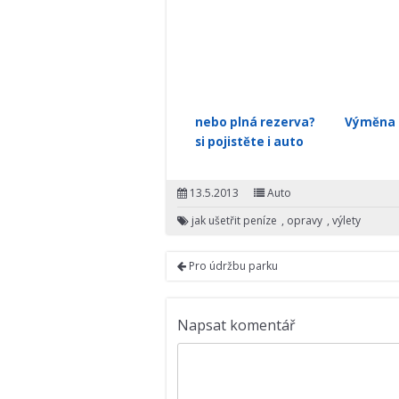
nebo plná rezerva?
Výměna 
si pojistěte i auto
13.5.2013
Auto
jak ušetřit peníze
,
opravy
,
výlety
Pro údržbu parku
Napsat komentář