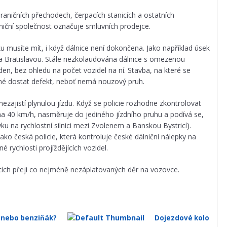
raničních přechodech, čerpacích stanicích a ostatních
niční společnost označuje smluvních prodejce.
ku musíte mít, i když dálnice není dokončena. Jako například úsek
a Bratislavou. Stále nezkolaudována dálnice s omezenou
en, bez ohledu na počet vozidel na ní. Stavba, na které se
čné dostat defekt, neboť nemá nouzový pruh.
zajistí plynulou jízdu. Když se policie rozhodne zkontrolovat
ž na 40 km/h, nasměruje do jediného jízdního pruhu a podívá se,
yku na rychlostní silnici mezi Zvolenem a Banskou Bystricí).
ako česká policie, která kontroluje české dálniční nálepky na
é rychlosti projíždějících vozidel.
cích přeji co nejméně nezáplatovaných děr na vozovce.
 nebo benziňák?
Dojezdové kolo