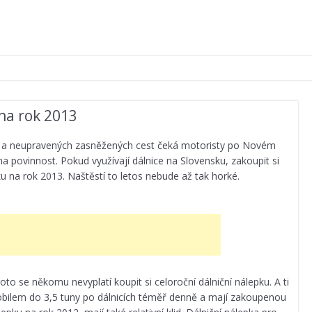
na rok 2013
 a neupravených zasněžených cest čeká motoristy po Novém
na povinnost. Pokud využívají dálnice na Slovensku, zakoupit si
ku na rok 2013. Naštěstí to letos nebude až tak horké.
to se někomu nevyplatí koupit si celoroční dálniční nálepku. A ti
obilem do 3,5 tuny po dálnicích téměř denně a mají zakoupenou