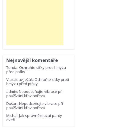
Nejnovější komentáře
Tonda
:
Ochraňte síťky proti hmyzu
před ptáky
Vlastislav Ježák
:
Ochraňte síťky proti
hmyzu před ptáky
admin
:
Nepodceňujte vibrace při
používání křovinořezu
Dušan
:
Nepodceňujte vibrace při
používání křovinořezu
Michal
:
Jak správně mazat panty
dveří