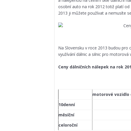
a nalepenou na čelním skle dálniční nál
osobní auto na rok 2012 totiž platí od
2013 ji můžete používat a nemusíte se
Na Slovensku v roce 2013 budou pro os
využívání dálnic a silnic pro motorová 
Ceny dálničních nálepek na rok 20
motorové vozidlo d
10denní
měsíční
celoroční