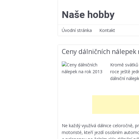
Přejít
k
Naše hobby
obsahu
webu
Úvodní stránka
Kontakt
Ceny dálničních nálepek 
Kromě svátků
roce ještě jed
dálniční nálep
Ne každý využívá dálnice celoročně, pro
motoristé, kteří jezdí osobním autom