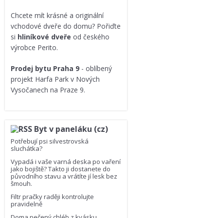
Chcete mít krásné a originální
vchodové dveře do domu? Pořiďte
si
hliníkové dveře
od českého
výrobce Perito.
Prodej bytu Praha 9
- oblíbený
projekt Harfa Park v Nových
Vysočanech na Praze 9.
Byt v paneláku (cz)
Potřebují psi silvestrovská
sluchátka?
Vypadá i vaše varná deska po vaření
jako bojiště? Takto ji dostanete do
původního stavu a vrátíte jí lesk bez
šmouh.
Filtr pračky raději kontrolujte
pravidelně
Doma pečený chléb z kvásku