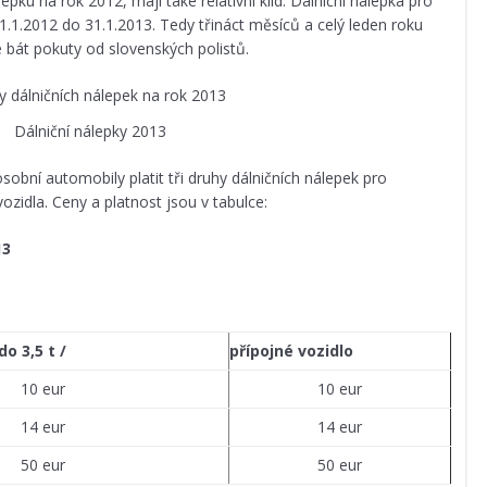
epku na rok 2012, mají také relativní klid. Dálniční nálepka pro
 1.1.2012 do 31.1.2013. Tedy třináct měsíců a celý leden roku
 bát pokuty od slovenských polistů.
Dálniční nálepky 2013
obní automobily platit tři druhy dálničních nálepek pro
vozidla. Ceny a platnost jsou v tabulce:
13
o 3,5 t /
přípojné vozidlo
10 eur
10 eur
14 eur
14 eur
50 eur
50 eur