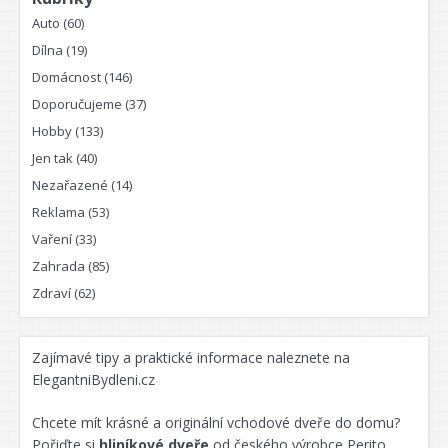
Auto
(60)
Dílna
(19)
Domácnost
(146)
Doporučujeme
(37)
Hobby
(133)
Jen tak
(40)
Nezařazené
(14)
Reklama
(53)
Vaření
(33)
Zahrada
(85)
Zdraví
(62)
Zajímavé
tipy a praktické informace
naleznete na
ElegantniBydleni.cz
Chcete mít krásné a originální vchodové dveře do domu?
Pořiďte si
hliníkové dveře
od českého výrobce Perito.