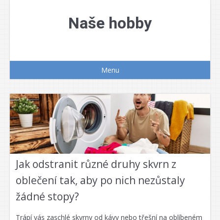
Přejít
k
Naše hobby
obsahu
webu
Menu
Jak odstranit různé druhy skvrn z
oblečení tak, aby po nich nezůstaly
žádné stopy?
Trápí vás zaschlé skvrny od kávy nebo třešní na oblíbeném