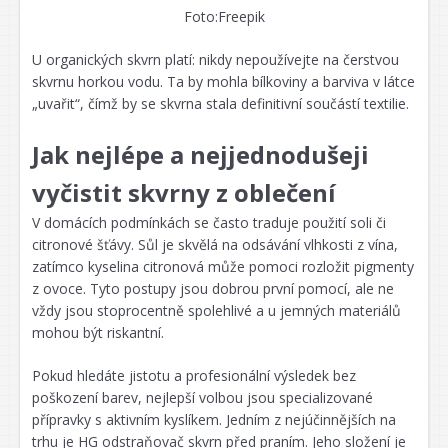
Foto:Freepik
U organických skvrn platí: nikdy nepoužívejte na čerstvou
skvrnu horkou vodu. Ta by mohla bílkoviny a barviva v látce
„uvařit“, čímž by se skvrna stala definitivní součástí textilie.
Jak nejlépe a nejjednodušeji
vyčistit skvrny z oblečení
V domácích podmínkách se často traduje použití soli či
citronové šťávy. Sůl je skvělá na odsávání vlhkosti z vína,
zatímco kyselina citronová může pomoci rozložit pigmenty
z ovoce. Tyto postupy jsou dobrou první pomocí, ale ne
vždy jsou stoprocentně spolehlivé a u jemných materiálů
mohou být riskantní.
Pokud hledáte jistotu a profesionální výsledek bez
poškození barev, nejlepší volbou jsou specializované
přípravky s aktivním kyslíkem. Jedním z nejúčinnějších na
trhu je HG odstraňovač skvrn před praním. Jeho složení je