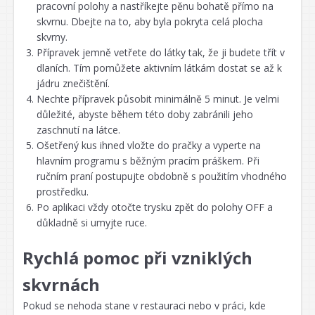
pracovní polohy a nastříkejte pěnu bohatě přímo na
skvrnu. Dbejte na to, aby byla pokryta celá plocha
skvrny.
Přípravek jemně vetřete do látky tak, že ji budete třít v
dlaních. Tím pomůžete aktivním látkám dostat se až k
jádru znečištění.
Nechte přípravek působit minimálně 5 minut. Je velmi
důležité, abyste během této doby zabránili jeho
zaschnutí na látce.
Ošetřený kus ihned vložte do pračky a vyperte na
hlavním programu s běžným pracím práškem. Při
ručním praní postupujte obdobně s použitím vhodného
prostředku.
Po aplikaci vždy otočte trysku zpět do polohy OFF a
důkladně si umyjte ruce.
Rychlá pomoc při vzniklých
skvrnách
Pokud se nehoda stane v restauraci nebo v práci, kde