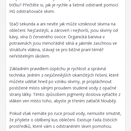
tričku? Přečtěte si, jak je rychle a šetrně odstranit pomocí
HG odstraňovače skvrn.
Stačí sekunda a ani nevíte jak může vzniknout skvrna na
oblečení. Nejčastější, a zároveň i nejhorší, jsou skvrny od
kávy, vína či červeného ovoce. Organická barviva v
potravinách jsou mimořádně silná a jakmile zaschnou ve
struktuře vlákna, stávají se pro běžné praní téměř
neřešitelným úkolem.
Základním pravidlem úspěchu je rychlost a správná
technika. Jedním z nejúčinnějších okamžitých řešení, které
můžete udělat hned po vzniku skvrny, je propláchnout
postižené místo silným proudem studené vody z opačné
strany látky. Tímto způsobem pigmenty doslova vytlačíte z
vláken ven místo toho, abyste je třením zatlačili hlouběji.
Pokud však nemáte po ruce proud vody, nemusíte smutnit,
že přijdete o oblíbený kus oblečení. Existuje řada čisticích
prostředků, které vám s odstraněním skvrn pomohou.