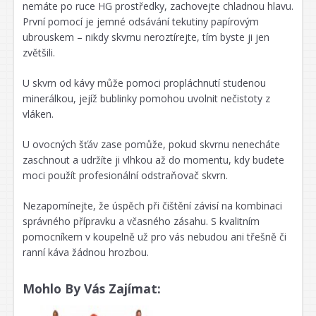
nemáte po ruce HG prostředky, zachovejte chladnou hlavu.
První pomocí je jemné odsávání tekutiny papírovým
ubrouskem – nikdy skvrnu neroztírejte, tím byste ji jen
zvětšili.
U skvrn od kávy může pomoci propláchnutí studenou
minerálkou, jejíž bublinky pomohou uvolnit nečistoty z
vláken.
U ovocných šťáv zase pomůže, pokud skvrnu nenecháte
zaschnout a udržíte ji vlhkou až do momentu, kdy budete
moci použít profesionální odstraňovač skvrn.
Nezapomínejte, že úspěch při čištění závisí na kombinaci
správného přípravku a včasného zásahu. S kvalitním
pomocníkem v koupelně už pro vás nebudou ani třešně či
ranní káva žádnou hrozbou.
Mohlo By Vás Zajímat: