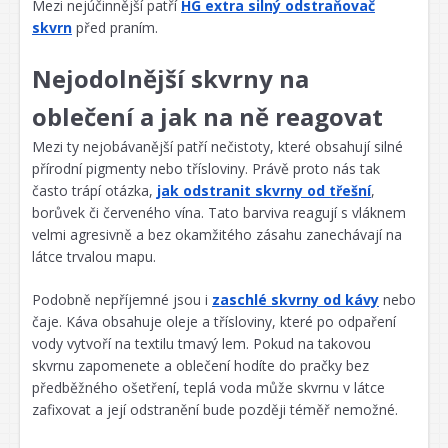
Mezi nejúčinnější patří
HG extra silný odstraňovač
skvrn
před praním.
Nejodolnější skvrny na
oblečení a jak na ně reagovat
Mezi ty nejobávanější patří nečistoty, které obsahují silné
přírodní pigmenty nebo třísloviny. Právě proto nás tak
často trápí otázka,
jak odstranit skvrny od třešní
,
borůvek či červeného vína. Tato barviva reagují s vláknem
velmi agresivně a bez okamžitého zásahu zanechávají na
látce trvalou mapu.
Podobně nepříjemné jsou i
zaschlé skvrny od kávy
nebo
čaje. Káva obsahuje oleje a třísloviny, které po odpaření
vody vytvoří na textilu tmavý lem. Pokud na takovou
skvrnu zapomenete a oblečení hodíte do pračky bez
předběžného ošetření, teplá voda může skvrnu v látce
zafixovat a její odstranění bude později téměř nemožné.