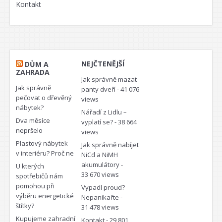
Kontakt
NEJČTENĚJŠÍ
DŮM A
ZAHRADA
Jak správně mazat
Jak správně
panty dveří
- 41 076
pečovat o dřevěný
views
nábytek?
Nářadí z Lidlu –
Dva měsíce
vyplatí se?
- 38 664
nepršelo
views
Plastový nábytek
Jak správně nabíjet
v interiéru? Proč ne
NiCd a NiMH
akumulátory
-
U kterých
33 670 views
spotřebičů nám
pomohou při
Vypadl proud?
výběru energetické
Nepanikařte
-
štítky?
31 478 views
Kupujeme zahradní
Kontakt
- 29 801