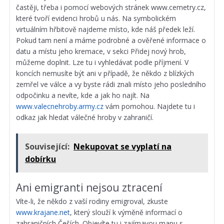
častěji, třeba i pomocí webových stránek www.cemetry.cz,
které tvoří evidenci hrobů u nás. Na symbolickém
virtuálním hřbitově najdeme místo, kde náš předek leží.
Pokud tam není a máme podrobné a ověřené informace o
datu a místu jeho kremace, v sekci Přidej nový hrob,
můžeme doplnit. Lze tu i vyhledávat podle příjmení. V
koncích nemusíte být ani v případě, že někdo z blízkých
zemřel ve válce a vy byste rádi znali místo jeho posledního
odpočinku a nevíte, kde a jak ho najít. Na
www.valecnehroby.army.cz
vám pomohou. Najdete tu i
odkaz jak hledat válečné hroby v zahraničí.
Související:
Nekupovat se vyplatí na
dobírku
Ani emigranti nejsou ztracení
Víte-li, že někdo z vaší rodiny emigroval, zkuste
www.krajane.net
, který slouží k výměně informací o
zahraničních Češích. Objevíte tu i zajímavou mapu s