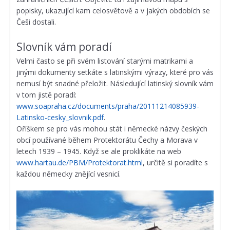
popisky, ukazující kam celosvětově a v jakých obdobích se
Češi dostali.
Slovník vám poradí
Velmi často se při svém listování starými matrikami a
jinými dokumenty setkáte s latinskými výrazy, které pro vás
nemusí být snadné přeložit. Následující latinský slovník vám
v tom jistě poradí:
www.soapraha.cz/documents/praha/20111214085939-
Latinsko-cesky_slovnik.pdf
.
Oříškem se pro vás mohou stát i německé názvy českých
obcí používané během Protektorátu Čechy a Morava v
letech 1939 – 1945. Když se ale proklikáte na web
www.hartau.de/PBM/Protektorat.html
, určitě si poradíte s
každou německy znějící vesnicí.