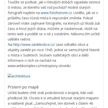
Toužíte se podívat, jak v minulých dobách vypadala vesnice
či město, ze kterého váš rod pochází? Hodně starých
fotografií najdete na
www.fotohistorie.cz
. Uvidíte, jak se v
průběhu času různá místa k nepoznání změnila. Pokud
zároveň máte zajímavé fotografie, na kterých už hlodá zub
času a hrozí jejich zkáza, můžete je naskenovat, vložit na
tento web a podělit se o ně s ostatními. Někomu tím určitě
uděláte radost.
Na
http://www.zanikleobce.cz/
zase odhalíte obce a
objekty zaniklé po roce 1945. Jedná se samozřejmě hlavně
o místa v Sudetech. Seznam sudetských obcí a další
informace o nich se nachází na
www.antikomplex.cz/mistopisny-slovnik/.
Prstem po mapě
Určitě budete chtít znát podrobnosti o krajině, kde vaši
předkové žili. Chcete-li si virtuálně listovat starými mapami
a nadšeně jásat: „Samozřejmě, ten domek s číslem 40