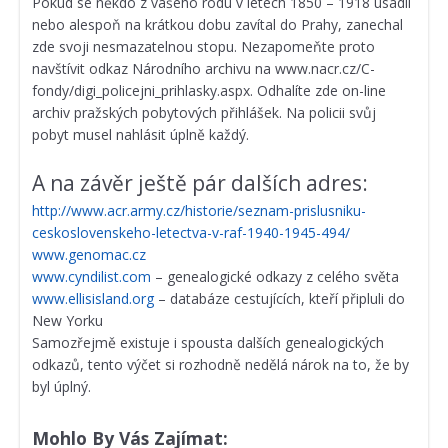
Pokud se někdo z vašeho rodu v letech 1850 – 1918 usadil
nebo alespoň na krátkou dobu zavítal do Prahy, zanechal
zde svoji nesmazatelnou stopu. Nezapomeňte proto
navštívit odkaz Národního archivu na www.nacr.cz/C-
fondy/digi_policejni_prihlasky.aspx. Odhalíte zde on-line
archiv pražských pobytových přihlášek. Na policii svůj
pobyt musel nahlásit úplně každý.
A na závěr ještě pár dalších adres:
http://www.acr.army.cz/historie/seznam-prislusniku-
ceskoslovenskeho-letectva-v-raf-1940-1945-494/
www.genomac.cz
www.cyndilist.com
– genealogické odkazy z celého světa
www.ellisisland.org
– databáze cestujících, kteří připluli do
New Yorku
Samozřejmě existuje i spousta dalších genealogických
odkazů, tento výčet si rozhodně nedělá nárok na to, že by
byl úplný.
Mohlo By Vás Zajímat: