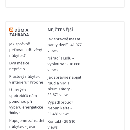
NEJČTENĚJŠÍ
DŮM A
ZAHRADA
Jak správně mazat
Jak správně
panty dveří
- 41 077
pečovat o dřevěný
views
nábytek?
Nářadí z Lidlu –
Dva měsíce
vyplatí se?
- 38 668
nepršelo
views
Plastový nábytek
Jak správně nabíjet
v interiéru? Proč ne
NiCd a NiMH
akumulátory
-
U kterých
33 671 views
spotřebičů nám
pomohou při
Vypadl proud?
výběru energetické
Nepanikařte
-
štítky?
31 481 views
Kupujeme zahradní
Kontakt
- 29 810
nábytek – jaké
views