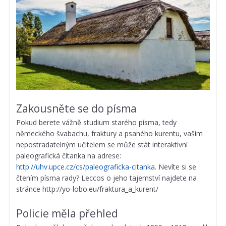
Zakousněte se do písma
Pokud berete vážně studium starého písma, tedy
německého švabachu, fraktury a psaného kurentu, vaším
nepostradatelným učitelem se může stát interaktivní
paleografická čítanka na adrese:
http://uhv.upce.cz/cs/paleograficka-citanka
. Nevíte si se
čtením písma rady? Leccos o jeho tajemství najdete na
stránce http://yo-lobo.eu/fraktura_a_kurent/
Policie měla přehled