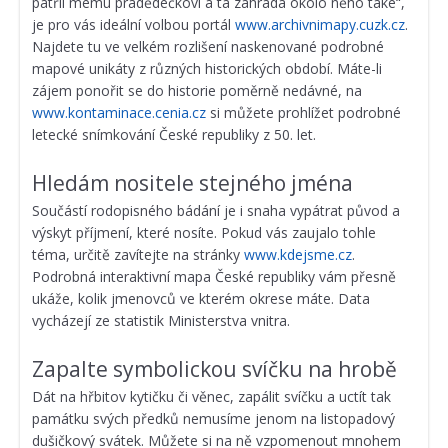
patřil mému pradědečkovi a ta zahrada okolo něho také“,
je pro vás ideální volbou portál
www.archivnimapy.cuzk.cz
.
Najdete tu ve velkém rozlišení naskenované podrobné
mapové unikáty z různých historických období. Máte-li
zájem ponořit se do historie poměrně nedávné, na
www.kontaminace.cenia.cz
si můžete prohlížet podrobné
letecké snímkování České republiky z 50. let.
Hledám nositele stejného jména
Součástí rodopisného bádání je i snaha vypátrat původ a
výskyt příjmení, které nosíte. Pokud vás zaujalo tohle
téma, určitě zavítejte na stránky
www.kdejsme.cz
.
Podrobná interaktivní mapa České republiky vám přesně
ukáže, kolik jmenovců ve kterém okrese máte. Data
vycházejí ze statistik Ministerstva vnitra.
Zapalte symbolickou svíčku na hrobě
Dát na hřbitov kytičku či věnec, zapálit svíčku a uctít tak
památku svých předků nemusíme jenom na listopadový
dušičkový svátek. Můžete si na ně vzpomenout mnohem