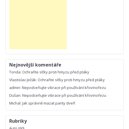
Nejnovější komentáře
Tonda
:
Ochraňte síťky proti hmyzu před ptáky
Vlastislav Ježák
:
Ochraňte síťky proti hmyzu před ptáky
admin
:
Nepodceňujte vibrace při používání křovinořezu
Dušan
:
Nepodceňujte vibrace při používání křovinořezu
Michal
:
Jak správně mazat panty dveří
Rubriky
Auto
(60)