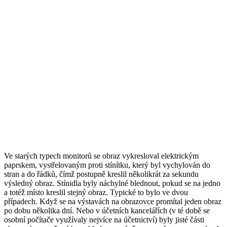
Ve starých typech monitorů se obraz vykresloval elektrickým
paprskem, vystřelovaným proti stínítku, který byl vychylován do
stran a do řádků, čímž postupně kreslil několikrát za sekundu
výsledný obraz. Stínidla byly náchylné blednout, pokud se na jedno
a totéž místo kreslil stejný obraz. Typické to bylo ve dvou
případech. Když se na výstavách na obrazovce promítal jeden obraz
po dobu několika dní. Nebo v účetních kancelářích (v té době se
osobní počítače využívaly nejvíce na účetnictví) byly jisté části