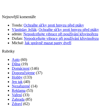
Nejnovější komentáře
Tonda
:
Ochraňte síťky proti hmyzu před ptáky
Vlastislav Ježák
:
Ochraňte síťky proti hmyzu před ptáky
admin
:
Nepodceňujte vibrace při používání křovinořezu
Dušan
:
Nepodceňujte vibrace při používání křovinořezu
Michal
:
Jak správně mazat panty dveří
Rubriky
Auto
(60)
Dílna
(19)
Domácnost
(146)
Doporučujeme
(37)
Hobby
(133)
Jen tak
(40)
Nezařazené
(14)
Reklama
(53)
Vaření
(33)
Zahrada
(85)
Zdraví
(62)