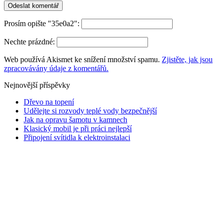
Prosím opište "35e0a2":
Nechte prázdné:
Web používá Akismet ke snížení množství spamu.
Zjistěte, jak jsou
zpracovávány údaje z komentářů.
Nejnovější příspěvky
Dřevo na topení
Udělejte si rozvody teplé vody bezpečnější
Jak na opravu šamotu v kamnech
Klasický mobil je při práci nejlepší
Připojení svítidla k elektroinstalaci