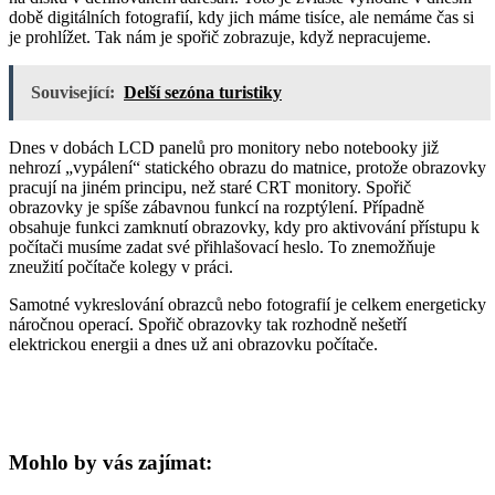
době digitálních fotografií, kdy jich máme tisíce, ale nemáme čas si
je prohlížet. Tak nám je spořič zobrazuje, když nepracujeme.
Související:
Delší sezóna turistiky
Dnes v dobách LCD panelů pro monitory nebo notebooky již
nehrozí „vypálení“ statického obrazu do matnice, protože obrazovky
pracují na jiném principu, než staré CRT monitory. Spořič
obrazovky je spíše zábavnou funkcí na rozptýlení. Případně
obsahuje funkci zamknutí obrazovky, kdy pro aktivování přístupu k
počítači musíme zadat své přihlašovací heslo. To znemožňuje
zneužití počítače kolegy v práci.
Samotné vykreslování obrazců nebo fotografií je celkem energeticky
náročnou operací. Spořič obrazovky tak rozhodně nešetří
elektrickou energii a dnes už ani obrazovku počítače.
Mohlo by vás zajímat: