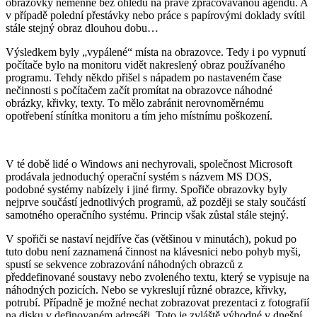
obrazovky neměnné bez ohledu na právě zpracovávanou agendu. A
v případě polední přestávky nebo práce s papírovými doklady svítil
stále stejný obraz dlouhou dobu…
Výsledkem byly „vypálené“ místa na obrazovce. Tedy i po vypnutí
počítače bylo na monitoru vidět nakreslený obraz používaného
programu. Tehdy někdo přišel s nápadem po nastaveném čase
nečinnosti s počítačem začít promítat na obrazovce náhodné
obrázky, křivky, texty. To mělo zabránit nerovnoměrnému
opotřebení stínítka monitoru a tím jeho místnímu poškození.
V té době lidé o Windows ani nechyrovali, společnost Microsoft
prodávala jednoduchý operační systém s názvem MS DOS,
podobné systémy nabízely i jiné firmy. Spořiče obrazovky byly
nejprve součástí jednotlivých programů, až později se staly součástí
samotného operačního systému. Princip však zůstal stále stejný.
V spořiči se nastaví nejdříve čas (většinou v minutách), pokud po
tuto dobu není zaznamená činnost na klávesnici nebo pohyb myši,
spustí se sekvence zobrazování náhodných obrazců z
předdefinované soustavy nebo zvoleného textu, který se vypisuje na
náhodných pozicích. Nebo se vykreslují různé obrazce, křivky,
potrubí. Případně je možné nechat zobrazovat prezentaci z fotografií
na disku v definovaném adresáři. Toto je zvláště výhodné v dnešní