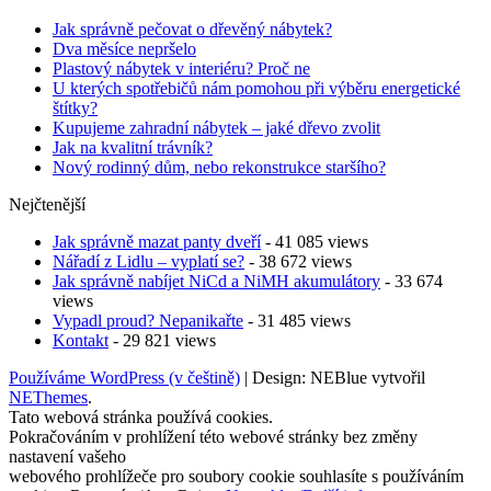
Jak správně pečovat o dřevěný nábytek?
Dva měsíce nepršelo
Plastový nábytek v interiéru? Proč ne
U kterých spotřebičů nám pomohou při výběru energetické
štítky?
Kupujeme zahradní nábytek – jaké dřevo zvolit
Jak na kvalitní trávník?
Nový rodinný dům, nebo rekonstrukce staršího?
Nejčtenější
Jak správně mazat panty dveří
- 41 085 views
Nářadí z Lidlu – vyplatí se?
- 38 672 views
Jak správně nabíjet NiCd a NiMH akumulátory
- 33 674
views
Vypadl proud? Nepanikařte
- 31 485 views
Kontakt
- 29 821 views
Používáme WordPress (v češtině)
|
Design: NEBlue vytvořil
NEThemes
.
Tato webová stránka používá cookies.
Pokračováním v prohlížení této webové stránky bez změny
nastavení vašeho
webového prohlížeče pro soubory cookie souhlasíte s používáním