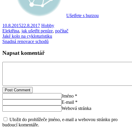
Ušetřete s burzou
10.8.2015
22.8.2017
Hobby
Elektřina
,
jak ušetřit peníze
,
počítač
Jaké kolo na cykloturistiku
Snadná renovace schodů
Napsat komentář
Post Comment
Jméno *
E-mail *
Webová stránka
Uložit do prohlížeče jméno, e-mail a webovou stránku pro
budoucí komentáře.