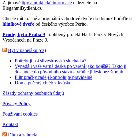
Zajímavé
tipy a praktické informace
naleznete na
ElegantniBydleni.cz
Chcete mít krásné a originální vchodové dveře do domu? Pořiďte si
hliníkové dveře
od českého výrobce Perito.
Prodej bytu Praha 9
- oblíbený projekt Harfa Park v Nových
Vysočanech na Praze 9.
Byt v paneláku (cz)
Potřebují psi silvestrovská sluchátka?
Vypadá i vaše varná deska po vaření jako bojiště? Takto ji
dostanete do původního stavu a vrátíte jí lesk bez šmouh.
Filtr pračky raději kontrolujte pravidelně
Doma pečený chléb z kvásku
Zásady ochrany osobních údajů
Privacy Policy
Používání cookies
Kontakt
Dům a zahrada