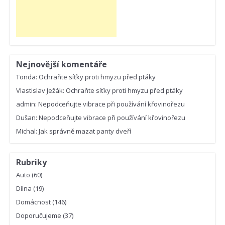
Nejnovější komentáře
Tonda
:
Ochraňte síťky proti hmyzu před ptáky
Vlastislav Ježák
:
Ochraňte síťky proti hmyzu před ptáky
admin
:
Nepodceňujte vibrace při používání křovinořezu
Dušan
:
Nepodceňujte vibrace při používání křovinořezu
Michal
:
Jak správně mazat panty dveří
Rubriky
Auto
(60)
Dílna
(19)
Domácnost
(146)
Doporučujeme
(37)