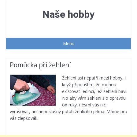
Přejít
k
Naše hobby
obsahu
webu
Menu
Pomůcka při žehlení
Žehlení asi nepatří mezi hobby, i
když připouštím, že mohou
existovat jedinci, jež žehlení baví.
No aby vám žehlení šlo opravdu
od ruky, nesmí vás nic
vyrušovat, ani neposlušný potah žehlícího prkna. Máme pro
vás zlepšovák.