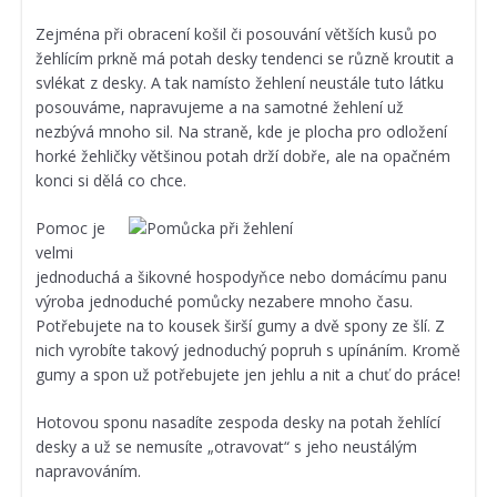
Zejména při obracení košil či posouvání větších kusů po
žehlícím prkně má potah desky tendenci se různě kroutit a
svlékat z desky. A tak namísto žehlení neustále tuto látku
posouváme, napravujeme a na samotné žehlení už
nezbývá mnoho sil. Na straně, kde je plocha pro odložení
horké žehličky většinou potah drží dobře, ale na opačném
konci si dělá co chce.
Pomoc je
velmi
jednoduchá a šikovné hospodyňce nebo domácímu panu
výroba jednoduché pomůcky nezabere mnoho času.
Potřebujete na to kousek širší gumy a dvě spony ze šlí. Z
nich vyrobíte takový jednoduchý popruh s upínáním. Kromě
gumy a spon už potřebujete jen jehlu a nit a chuť do práce!
Hotovou sponu nasadíte zespoda desky na potah žehlící
desky a už se nemusíte „otravovat“ s jeho neustálým
napravováním.