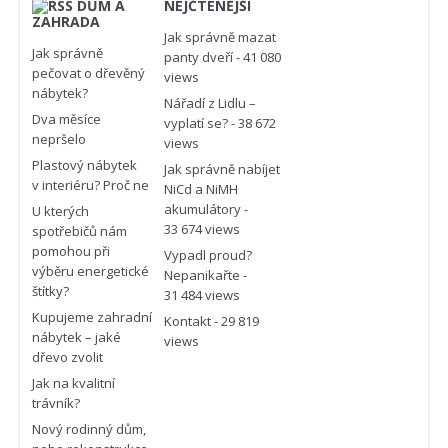
DŮM A
NEJČTENĚJŠÍ
ZAHRADA
Jak správně mazat
Jak správně
panty dveří
- 41 080
pečovat o dřevěný
views
nábytek?
Nářadí z Lidlu –
Dva měsíce
vyplatí se?
- 38 672
nepršelo
views
Plastový nábytek
Jak správně nabíjet
v interiéru? Proč ne
NiCd a NiMH
akumulátory
-
U kterých
33 674 views
spotřebičů nám
pomohou při
Vypadl proud?
výběru energetické
Nepanikařte
-
štítky?
31 484 views
Kupujeme zahradní
Kontakt
- 29 819
nábytek – jaké
views
dřevo zvolit
Jak na kvalitní
trávník?
Nový rodinný dům,