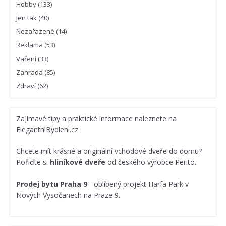
Hobby
(133)
Jen tak
(40)
Nezařazené
(14)
Reklama
(53)
Vaření
(33)
Zahrada
(85)
Zdraví
(62)
Zajímavé
tipy a praktické informace
naleznete na
ElegantniBydleni.cz
Chcete mít krásné a originální vchodové dveře do domu?
Pořiďte si
hliníkové dveře
od českého výrobce Perito.
Prodej bytu Praha 9
- oblíbený projekt Harfa Park v
Nových Vysočanech na Praze 9.