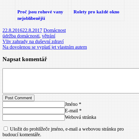
Proč jsou rohové vany
Rolety pro každé okno
nejoblíbenější
22.8.2016
22.8.2017
Domácnost
údržba domácnosti
,
větrání
Vliv zahrady na duševní zdraví
Na dovolenou se vyplatí jet vlastním autem
Napsat komentář
Post Comment
Jméno *
E-mail *
Webová stránka
Uložit do prohlížeče jméno, e-mail a webovou stránku pro
budoucí komentáře.