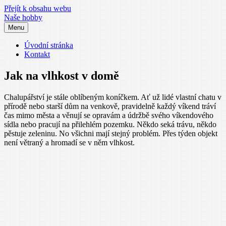
Přejít k obsahu webu
Naše hobby
Menu
Úvodní stránka
Kontakt
Jak na vlhkost v domě
Chalupářství je stále oblíbeným koníčkem. Ať už lidé vlastní chatu v
přírodě nebo starší dům na venkově, pravidelně každý víkend tráví
čas mimo města a věnují se opravám a údržbě svého víkendového
sídla nebo pracují na přilehlém pozemku. Někdo seká trávu, někdo
pěstuje zeleninu. No všichni mají stejný problém. Přes týden objekt
není větraný a hromadí se v něm vlhkost.