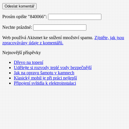
Prosím opište "840066":
Nechte prázdné:
Web používá Akismet ke snížení množství spamu.
Zjistěte, jak jsou
zpracovávány údaje z komentářů.
Nejnovější příspěvky
Dřevo na topení
Udělejte si rozvody teplé vody bezpečnější
Jak na opravu šamotu v kamnech
Klasický mobil je při práci nejlepší
Připojení svítidla k elektroinstalaci