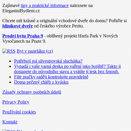
Zajímavé
tipy a praktické informace
naleznete na
ElegantniBydleni.cz
Chcete mít krásné a originální vchodové dveře do domu? Pořiďte si
hliníkové dveře
od českého výrobce Perito.
Prodej bytu Praha 9
- oblíbený projekt Harfa Park v Nových
Vysočanech na Praze 9.
Byt v paneláku (cz)
Potřebují psi silvestrovská sluchátka?
Vypadá i vaše varná deska po vaření jako bojiště? Takto ji
dostanete do původního stavu a vrátíte jí lesk bez šmouh.
Filtr pračky raději kontrolujte pravidelně
Doma pečený chléb z kvásku
Zásady ochrany osobních údajů
Privacy Policy
Používání cookies
Kontakt