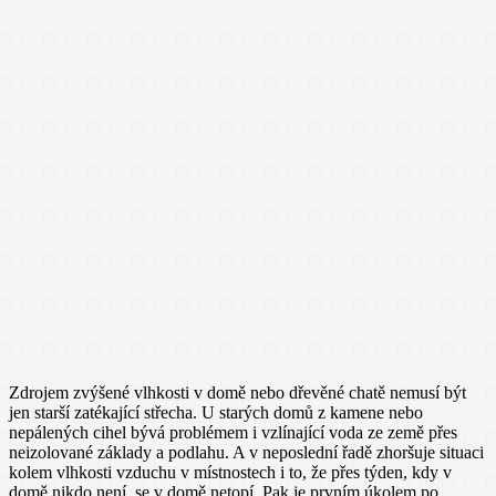
Zdrojem zvýšené vlhkosti v domě nebo dřevěné chatě nemusí být
jen starší zatékající střecha. U starých domů z kamene nebo
nepálených cihel bývá problémem i vzlínající voda ze země přes
neizolované základy a podlahu. A v neposlední řadě zhoršuje situaci
kolem vlhkosti vzduchu v místnostech i to, že přes týden, kdy v
domě nikdo není, se v domě netopí. Pak je prvním úkolem po