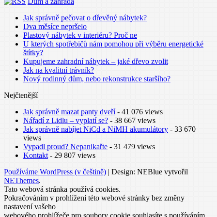
Dům a zahrada
Jak správně pečovat o dřevěný nábytek?
Dva měsíce nepršelo
Plastový nábytek v interiéru? Proč ne
U kterých spotřebičů nám pomohou při výběru energetické
štítky?
Kupujeme zahradní nábytek – jaké dřevo zvolit
Jak na kvalitní trávník?
Nový rodinný dům, nebo rekonstrukce staršího?
Nejčtenější
Jak správně mazat panty dveří
- 41 076 views
Nářadí z Lidlu – vyplatí se?
- 38 667 views
Jak správně nabíjet NiCd a NiMH akumulátory
- 33 670
views
Vypadl proud? Nepanikařte
- 31 479 views
Kontakt
- 29 807 views
Používáme WordPress (v češtině)
|
Design: NEBlue vytvořil
NEThemes
.
Tato webová stránka používá cookies.
Pokračováním v prohlížení této webové stránky bez změny
nastavení vašeho
webového prohlížeče pro soubory cookie souhlasíte s používáním