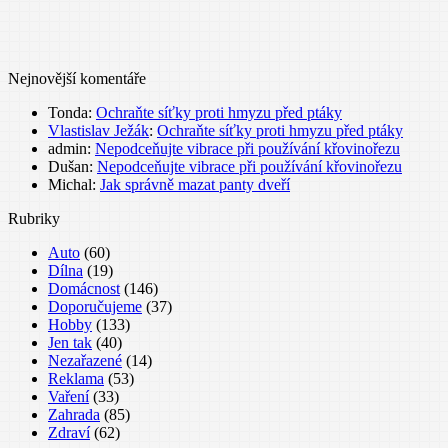
Nejnovější komentáře
Tonda
:
Ochraňte síťky proti hmyzu před ptáky
Vlastislav Ježák
:
Ochraňte síťky proti hmyzu před ptáky
admin
:
Nepodceňujte vibrace při používání křovinořezu
Dušan
:
Nepodceňujte vibrace při používání křovinořezu
Michal
:
Jak správně mazat panty dveří
Rubriky
Auto
(60)
Dílna
(19)
Domácnost
(146)
Doporučujeme
(37)
Hobby
(133)
Jen tak
(40)
Nezařazené
(14)
Reklama
(53)
Vaření
(33)
Zahrada
(85)
Zdraví
(62)