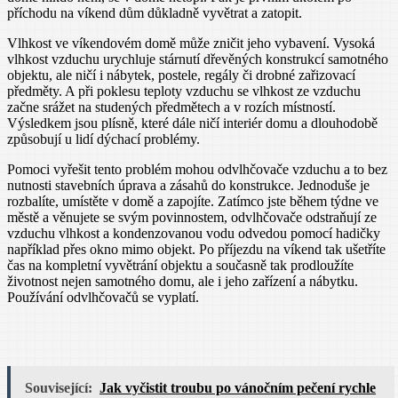
příchodu na víkend dům důkladně vyvětrat a zatopit.
Vlhkost ve víkendovém domě může zničit jeho vybavení. Vysoká
vlhkost vzduchu urychluje stárnutí dřevěných konstrukcí samotného
objektu, ale ničí i nábytek, postele, regály či drobné zařizovací
předměty. A při poklesu teploty vzduchu se vlhkost ze vzduchu
začne srážet na studených předmětech a v rozích místností.
Výsledkem jsou plísně, které dále ničí interiér domu a dlouhodobě
způsobují u lidí dýchací problémy.
Pomoci vyřešit tento problém mohou odvlhčovače vzduchu a to bez
nutnosti stavebních úprava a zásahů do konstrukce. Jednoduše je
rozbalíte, umístěte v domě a zapojíte. Zatímco jste během týdne ve
městě a věnujete se svým povinnostem, odvlhčovače odstraňují ze
vzduchu vlhkost a kondenzovanou vodu odvedou pomocí hadičky
například přes okno mimo objekt. Po příjezdu na víkend tak ušetříte
čas na kompletní vyvětrání objektu a současně tak prodloužíte
životnost nejen samotného domu, ale i jeho zařízení a nábytku.
Používání odvlhčovačů se vyplatí.
Související:
Jak vyčistit troubu po vánočním pečení rychle