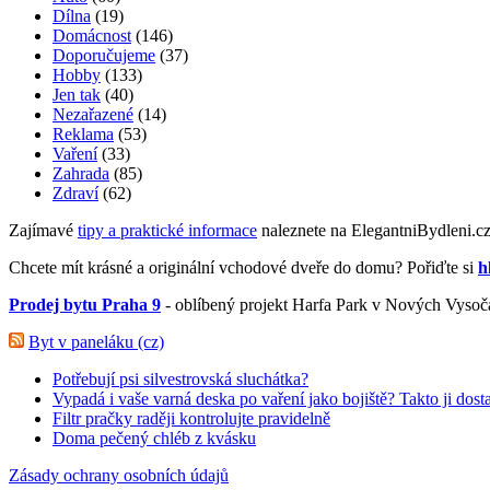
Dílna
(19)
Domácnost
(146)
Doporučujeme
(37)
Hobby
(133)
Jen tak
(40)
Nezařazené
(14)
Reklama
(53)
Vaření
(33)
Zahrada
(85)
Zdraví
(62)
Zajímavé
tipy a praktické informace
naleznete na ElegantniBydleni.c
Chcete mít krásné a originální vchodové dveře do domu? Pořiďte si
h
Prodej bytu Praha 9
- oblíbený projekt Harfa Park v Nových Vysoč
Byt v paneláku (cz)
Potřebují psi silvestrovská sluchátka?
Vypadá i vaše varná deska po vaření jako bojiště? Takto ji dost
Filtr pračky raději kontrolujte pravidelně
Doma pečený chléb z kvásku
Zásady ochrany osobních údajů