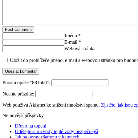
Post Comment
Jméno *
E-mail *
Webová stránka
Uložit do prohlížeče jméno, e-mail a webovou stránku pro budou
Prosím opište "8816bd":
Nechte prázdné:
Web používá Akismet ke snížení množství spamu.
Zjistěte, jak jsou
Nejnovější příspěvky
Dřevo na topení
Udělejte si rozvody teplé vody bezpečnější
Jak na opravu šamotu v kamnech