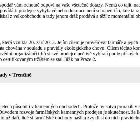
spodář vám ochotně odpoví na vaše všetečné dotazy. Nemá co tajit, nao
povídá-li prodejce vyhýbavě nebo dokonce není schopen říci, kde ta rajč
skal z velkoobchodu a tady jenom dráž prodává a těží z momentální ob
terá vznikla 20. září 2012. Jejím cílem je prověřovat farmáře a jejich
ířata chována v souladu s pravidly ekologického chovu. Cílem těchto kon
ovědní organizátoři trhů si své prodejce pečlivě vybírají podle přísný
 certifikovaným tržištěm se stal Jiřák na Praze 2.
ady v Trenčíně
etech působit i v kamenných obchodech. Protože by sotva prorazili v sít
 Důvodem rozvoje farmářských kamenných prodejen je skutečnost, že li
to už daří, lidé si farmářské obchody našli a zvykli si do nich pravideln