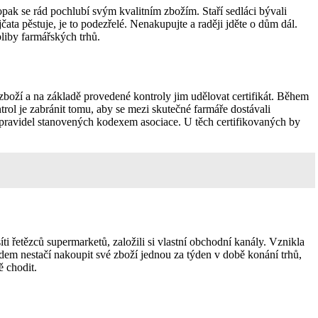
pak se rád pochlubí svým kvalitním zbožím. Staří sedláci bývali
ata pěstuje, je to podezřelé. Nenakupujte a raději jděte o dům dál.
liby farmářských trhů.
 zboží a na základě provedené kontroly jim udělovat certifikát. Během
trol je zabránit tomu, aby se mezi skutečné farmáře dostávali
ch pravidel stanovených kodexem asociace. U těch certifikovaných by
i řetězců supermarketů, založili si vlastní obchodní kanály. Vznikla
dem nestačí nakoupit své zboží jednou za týden v době konání trhů,
ě chodit.