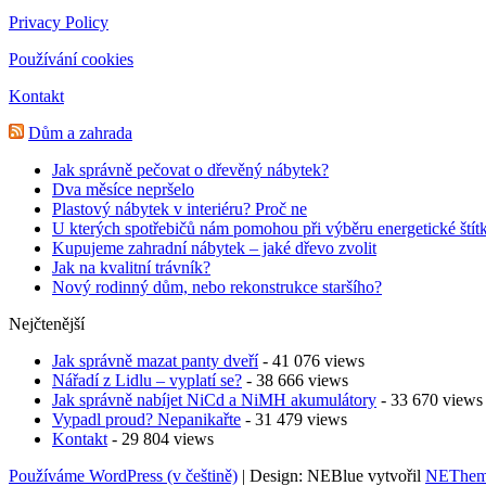
Privacy Policy
Používání cookies
Kontakt
Dům a zahrada
Jak správně pečovat o dřevěný nábytek?
Dva měsíce nepršelo
Plastový nábytek v interiéru? Proč ne
U kterých spotřebičů nám pomohou při výběru energetické štít
Kupujeme zahradní nábytek – jaké dřevo zvolit
Jak na kvalitní trávník?
Nový rodinný dům, nebo rekonstrukce staršího?
Nejčtenější
Jak správně mazat panty dveří
- 41 076 views
Nářadí z Lidlu – vyplatí se?
- 38 666 views
Jak správně nabíjet NiCd a NiMH akumulátory
- 33 670 views
Vypadl proud? Nepanikařte
- 31 479 views
Kontakt
- 29 804 views
Používáme WordPress (v češtině)
|
Design: NEBlue vytvořil
NEThem