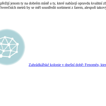
řežijí jenom ty na dobrém místě a ty, které nabízejí opravdu kvalitní
verečních metrů by se měl soustředit sortiment z farem, alespoň takový 
Zahrádkářské kolonie v dnešní době: Fenomén, kte