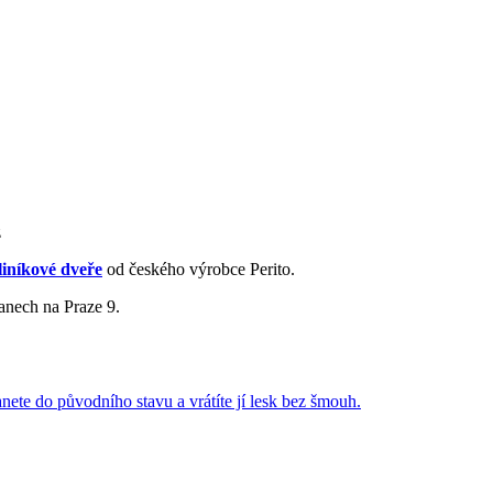
z
liníkové dveře
od českého výrobce Perito.
anech na Praze 9.
anete do původního stavu a vrátíte jí lesk bez šmouh.