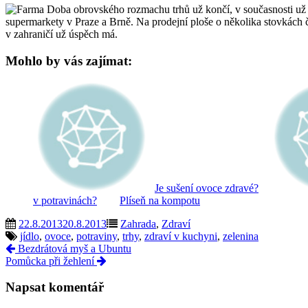
Doba obrovského rozmachu trhů už končí, v současnosti už p
supermarkety v Praze a Brně. Na prodejní ploše o několika stovkách čt
v zahraničí už úspěch má.
Mohlo by vás zajímat:
Je sušení ovoce zdravé?
v potravinách?
Plíseň na kompotu
22.8.2013
20.8.2013
Zahrada
,
Zdraví
jídlo
,
ovoce
,
potraviny
,
trhy
,
zdraví v kuchyni
,
zelenina
Bezdrátová myš a Ubuntu
Pomůcka při žehlení
Napsat komentář