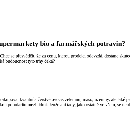
upermarkety bio a farmářských potravin?
. Chce se přesvědčit, že za cenu, kterou prodejci odevzdá, dostane sku
ká budoucnost tyto trhy čeká?
akupovat kvalitní a čerstvé ovoce, zeleninu, maso, uzeniny, ale také p
ou popularitu mezi lidmi. Jenže ani tady, jako ostatně ve všem, se neu