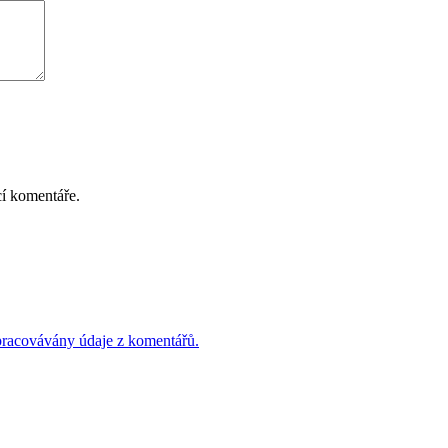
cí komentáře.
 zpracovávány údaje z komentářů.