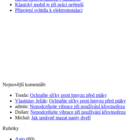
Klasický mobil je při práci nejlepší
Připojení svítidla k elektroinstalaci
Nejnovější komentáře
Tonda
:
Ochraňte síťky proti hmyzu před ptáky
Vlastislav Ježák
:
Ochraňte síťky proti hmyzu před ptáky
admin
:
Nepodceňujte vibrace při používání křovinořezu
Dušan
:
Nepodceňujte vibrace při používání křovinořezu
Michal
:
Jak správně mazat panty dveří
Rubriky
Auto
(60)