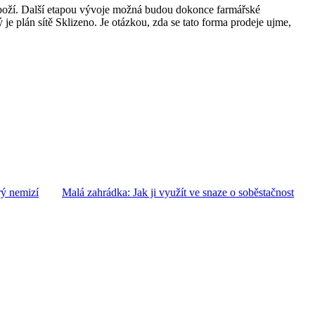
 zboží. Další etapou vývoje možná budou dokonce farmářské
je plán sítě Sklizeno. Je otázkou, zda se tato forma prodeje ujme,
rý nemizí
Malá zahrádka: Jak ji využít ve snaze o soběstačnost