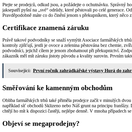
Ptejte se prodejců, odkud jsou, a požádejte o ochutnávku. Správný ho
jaksepatří pyšní na „své“ odrůdy, které pěstovali po celé generace. Od
Pravděpodobně máte co do činění jenom s překupníkem, který něco zí
Certifikace znamená záruku
Právě takové podvodníky se snaží vymýtit Asociace farmářských trhů, k
kontroly zjišťují, jestli je ovoce a zelenina pěstována bez chemie, zv
podvodníci, jejichž cílem je jenom zbohatnout při překupnictví. Zodp
zákazník měl mít záruku jistoty původu a kvality surovin. Prvním takto
Související:
První ročník zahrádkářské výstavy Hurá do zahr
Směřování ke kamenným obchodům
Obliba farmářských trhů také přiměla prodejce začít v minulých dvou l
například síť obchodů Sklizeno nebo Náš grunt na principu franšízy.
chtějí ho mít k dispozici častěji, nejlépe denně. V mnoha případech se 
Objeví se megaprodejny?