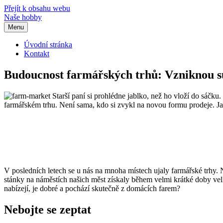
Přejít k obsahu webu
Naše hobby
Menu
Úvodní stránka
Kontakt
Budoucnost farmářských trhů: Vzniknou s
Starší paní si prohlédne jablko, než ho vloží do sáčku
farmářském trhu. Není sama, kdo si zvykl na novou formu prodeje. Ja
V posledních letech se u nás na mnoha místech ujaly farmářské trhy. N
stánky na náměstích našich měst získaly během velmi krátké doby velk
nabízejí, je dobré a pochází skutečně z domácích farem?
Nebojte se zeptat