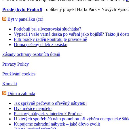
Prodej bytu Praha 9
- oblíbený projekt Harfa Park v Nových Vysoč
Byt v paneláku (cz)
Potřebují psi silvestrovská sluchátka?
Vypadá i vaše varná deska po vaření jako bojiště? Takto ji dost
Filtr pračky raději kontrolujte pravidelně
Doma pečený chléb z kvásku
Zásady ochrany osobních údajů
Privacy Policy
Používání cookies
Kontakt
Dům a zahrada
Jak správně pečovat o dřevěný nábytek?
Dva měsíce nepršelo
Plastový nábytek v interiéru? Proč ne
U kterých spotřebičů nám pomohou při výběru energetické štít
Kupujeme zahradní nábytek – jaké dřevo zvolit