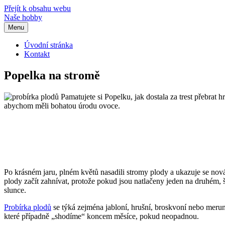
Přejít k obsahu webu
Naše hobby
Menu
Úvodní stránka
Kontakt
Popelka na stromě
Pamatujete si Popelku, jak dostala za trest přebrat h
abychom měli bohatou úrodu ovoce.
Po krásném jaru, plném květů nasadili stromy plody a ukazuje se nov
plody začít zahnívat, protože pokud jsou natlačeny jeden na druhém, š
slunce.
Probírka plodů
se týká zejména jabloní, hrušní, broskvoní nebo meru
které případně „shodíme“ koncem měsíce, pokud neopadnou.