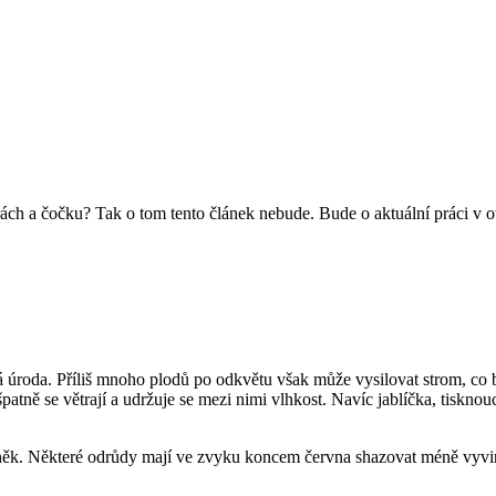
rách a čočku? Tak o tom tento článek nebude. Bude o aktuální práci v ovo
á úroda. Příliš mnoho plodů po odkvětu však může vysilovat strom, co 
patně se větrají a udržuje se mezi nimi vlhkost. Navíc jablíčka, tiskn
něk. Některé odrůdy mají ve zvyku koncem června shazovat méně vyvin