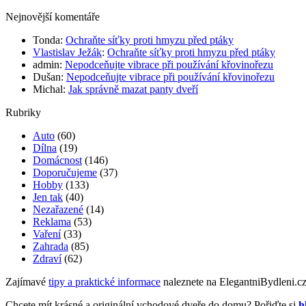
Nejnovější komentáře
Tonda
:
Ochraňte síťky proti hmyzu před ptáky
Vlastislav Ježák
:
Ochraňte síťky proti hmyzu před ptáky
admin
:
Nepodceňujte vibrace při používání křovinořezu
Dušan
:
Nepodceňujte vibrace při používání křovinořezu
Michal
:
Jak správně mazat panty dveří
Rubriky
Auto
(60)
Dílna
(19)
Domácnost
(146)
Doporučujeme
(37)
Hobby
(133)
Jen tak
(40)
Nezařazené
(14)
Reklama
(53)
Vaření
(33)
Zahrada
(85)
Zdraví
(62)
Zajímavé
tipy a praktické informace
naleznete na ElegantniBydleni.c
Chcete mít krásné a originální vchodové dveře do domu? Pořiďte si
h