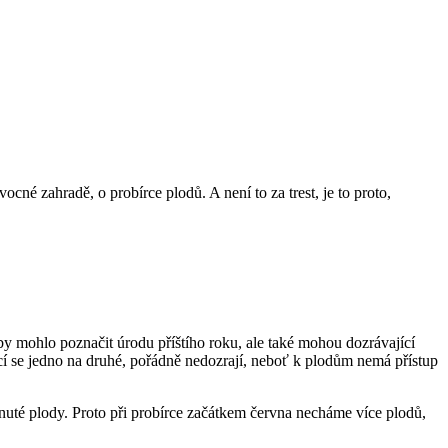
cné zahradě, o probírce plodů. A není to za trest, je to proto,
by mohlo poznačit úrodu příštího roku, ale také mohou dozrávající
oucí se jedno na druhé, pořádně nedozrají, neboť k plodům nemá přístup
uté plody. Proto při probírce začátkem června necháme více plodů,