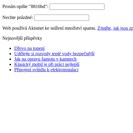
Prosím opište "8816bd":
Nechte prázdné:
Web používá Akismet ke snížení množství spamu.
Zjistěte, jak jsou
Nejnovější příspěvky
Dřevo na topení
Udělejte si rozvody teplé vody bezpečnější
Jak na opravu šamotu v kamnech
Klasický mobil je při práci nejlepší
Připojení svítidla k elektroinstalaci