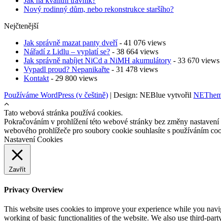
Jak na kvalitní trávník?
Nový rodinný dům, nebo rekonstrukce staršího?
Nejčtenější
Jak správně mazat panty dveří
- 41 076 views
Nářadí z Lidlu – vyplatí se?
- 38 664 views
Jak správně nabíjet NiCd a NiMH akumulátory
- 33 670 views
Vypadl proud? Nepanikařte
- 31 478 views
Kontakt
- 29 800 views
Používáme WordPress (v češtině)
|
Design: NEBlue vytvořil
NEThem
Tato webová stránka používá cookies.
Pokračováním v prohlížení této webové stránky bez změny nastavení
webového prohlížeče pro soubory cookie souhlasíte s používáním co
Nastavení Cookies
Zavřít
Privacy Overview
This website uses cookies to improve your experience while you navigat
working of basic functionalities of the website. We also use third-pa