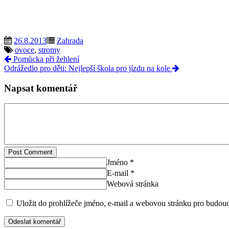
26.8.2013
Zahrada
ovoce
,
stromy
Pomůcka při žehlení
Odrážedlo pro děti: Nejlepší škola pro jízdu na kole
Napsat komentář
Post Comment
Jméno *
E-mail *
Webová stránka
Uložit do prohlížeče jméno, e-mail a webovou stránku pro budou