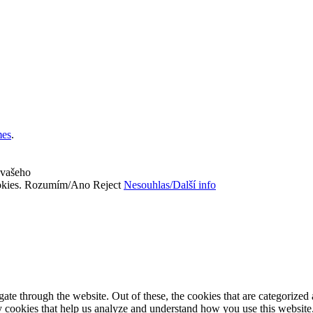
es
.
 vašeho
okies.
Rozumím/Ano
Reject
Nesouhlas/Další info
e through the website. Out of these, the cookies that are categorized a
rty cookies that help us analyze and understand how you use this websit