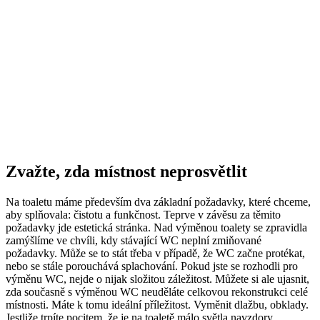
Zvažte, zda místnost neprosvětlit
Na toaletu máme především dva základní požadavky, které chceme,
aby splňovala: čistotu a funkčnost. Teprve v závěsu za těmito
požadavky jde estetická stránka. Nad výměnou toalety se zpravidla
zamýšlíme ve chvíli, kdy stávající WC neplní zmiňované
požadavky. Může se to stát třeba v případě, že WC začne protékat,
nebo se stále porouchává splachování. Pokud jste se rozhodli pro
výměnu WC, nejde o nijak složitou záležitost. Můžete si ale ujasnit,
zda současně s výměnou WC neuděláte celkovou rekonstrukci celé
místnosti. Máte k tomu ideální příležitost. Vyměnit dlažbu, obklady.
Jestliže trpíte pocitem, že je na toaletě málo světla navzdory