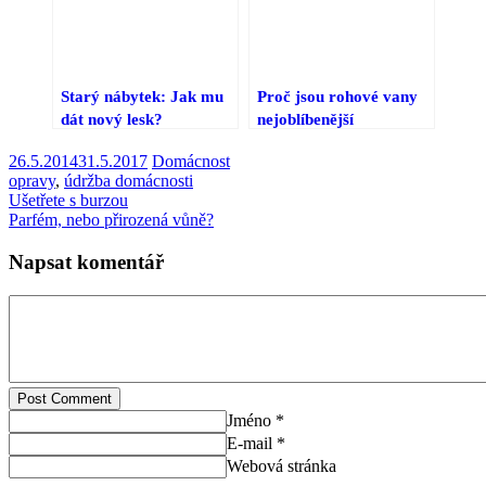
Starý nábytek: Jak mu
Proč jsou rohové vany
dát nový lesk?
nejoblíbenější
26.5.2014
31.5.2017
Domácnost
opravy
,
údržba domácnosti
Ušetřete s burzou
Parfém, nebo přirozená vůně?
Napsat komentář
Post Comment
Jméno *
E-mail *
Webová stránka