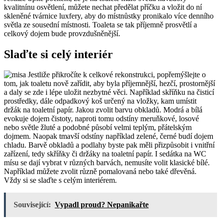
kvalitnínu osvětlení, můžete nechat předělat příčku a vložit do ní
skleněné tvárnice luxfery, aby do místnůstky pronikalo více denního
světla ze sousední místnosti. Toaleta se tak příjemně prosvětlí a
celkový dojem bude provzdušněnější.
Slaďte si celý interiér
Jestliže přikročíte k celkové rekonstrukci, popřemýšlejte o
tom, jak toaletu nově zařídit, aby byla příjemnější, hezčí, prostornější
a daly se zde i lépe uložit nezbytné věci. Například skříňku na čisticí
prostředky, dále odpadkový koš určený na vložky, kam umístit
držák na toaletní papír. Jakou zvolit barvu obkladů. Modrá a bílá
evokuje dojem čistoty, naproti tomu odstíny meruňkové, losové
nebo světle žluté a podobné působí velmi teplým, přátelským
dojmem. Naopak tmavší odstíny například zelené, černé budí dojem
chladu. Barvě obkladů a podlahy byste pak měli přizpůsobit i vnitřní
zařízení, tedy skříňky či držáky na toaletní papír. I sedátka na WC
mísu se dají vybrat v různých barvách, nemusíte volit klasické bílé.
Například můžete zvolit různě pomalovaná nebo také dřevěná.
Vždy si se slaďte s celým interiérem.
Související:
Vypadl proud? Nepanikařte