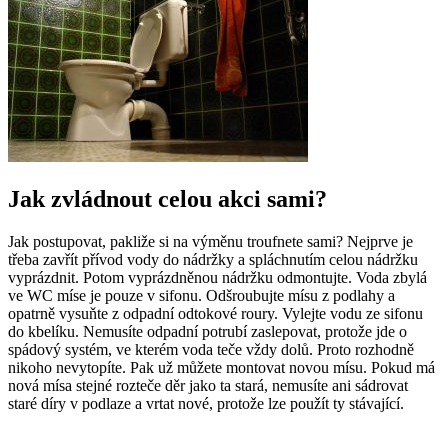
Jak zvládnout celou akci sami?
Jak postupovat, pakliže si na výměnu troufnete sami? Nejprve je
třeba zavřít přívod vody do nádržky a spláchnutím celou nádržku
vyprázdnit. Potom vyprázdněnou nádržku odmontujte. Voda zbylá
ve WC míse je pouze v sifonu. Odšroubujte mísu z podlahy a
opatrně vysuňte z odpadní odtokové roury. Vylejte vodu ze sifonu
do kbelíku. Nemusíte odpadní potrubí zaslepovat, protože jde o
spádový systém, ve kterém voda teče vždy dolů. Proto rozhodně
nikoho nevytopíte. Pak už můžete montovat novou mísu. Pokud má
nová mísa stejné rozteče děr jako ta stará, nemusíte ani sádrovat
staré díry v podlaze a vrtat nové, protože lze použít ty stávající.