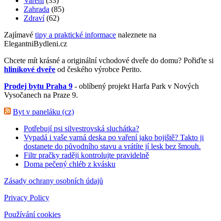
Vaření
(33)
Zahrada
(85)
Zdraví
(62)
Zajímavé
tipy a praktické informace
naleznete na
ElegantniBydleni.cz
Chcete mít krásné a originální vchodové dveře do domu? Pořiďte si
hliníkové dveře
od českého výrobce Perito.
Prodej bytu Praha 9
- oblíbený projekt Harfa Park v Nových
Vysočanech na Praze 9.
Byt v paneláku (cz)
Potřebují psi silvestrovská sluchátka?
Vypadá i vaše varná deska po vaření jako bojiště? Takto ji
dostanete do původního stavu a vrátíte jí lesk bez šmouh.
Filtr pračky raději kontrolujte pravidelně
Doma pečený chléb z kvásku
Zásady ochrany osobních údajů
Privacy Policy
Používání cookies