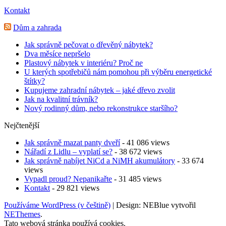
Kontakt
Dům a zahrada
Jak správně pečovat o dřevěný nábytek?
Dva měsíce nepršelo
Plastový nábytek v interiéru? Proč ne
U kterých spotřebičů nám pomohou při výběru energetické
štítky?
Kupujeme zahradní nábytek – jaké dřevo zvolit
Jak na kvalitní trávník?
Nový rodinný dům, nebo rekonstrukce staršího?
Nejčtenější
Jak správně mazat panty dveří
- 41 086 views
Nářadí z Lidlu – vyplatí se?
- 38 672 views
Jak správně nabíjet NiCd a NiMH akumulátory
- 33 674
views
Vypadl proud? Nepanikařte
- 31 485 views
Kontakt
- 29 821 views
Používáme WordPress (v češtině)
|
Design: NEBlue vytvořil
NEThemes
.
Tato webová stránka používá cookies.