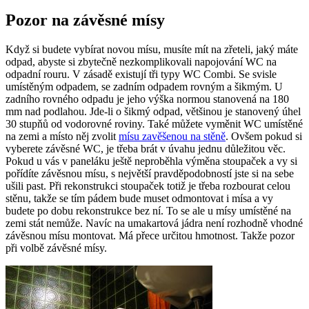
Pozor na závěsné mísy
Když si budete vybírat novou mísu, musíte mít na zřeteli, jaký máte
odpad, abyste si zbytečně nezkomplikovali napojování WC na
odpadní rouru. V zásadě existují tři typy WC Combi. Se svisle
umístěným odpadem, se zadním odpadem rovným a šikmým. U
zadního rovného odpadu je jeho výška normou stanovená na 180
mm nad podlahou. Jde-li o šikmý odpad, většinou je stanovený úhel
30 stupňů od vodorovné roviny. Také můžete vyměnit WC umístěné
na zemi a místo něj zvolit
mísu zavěšenou na stěně
. Ovšem pokud si
vyberete závěsné WC, je třeba brát v úvahu jednu důležitou věc.
Pokud u vás v paneláku ještě neproběhla výměna stoupaček a vy si
pořídíte závěsnou mísu, s největší pravděpodobností jste si na sebe
ušili past. Při rekonstrukci stoupaček totiž je třeba rozbourat celou
stěnu, takže se tím pádem bude muset odmontovat i mísa a vy
budete po dobu rekonstrukce bez ní. To se ale u mísy umístěné na
zemi stát nemůže. Navíc na umakartová jádra není rozhodně vhodné
závěsnou mísu montovat. Má přece určitou hmotnost. Takže pozor
při volbě závěsné mísy.