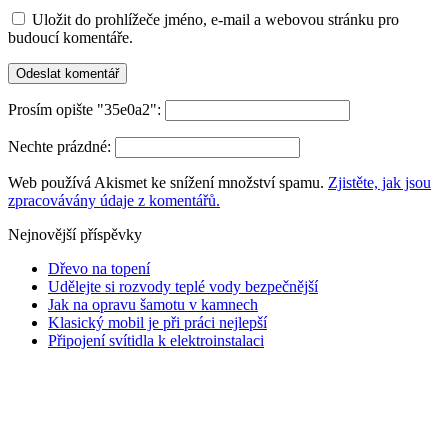
Uložit do prohlížeče jméno, e-mail a webovou stránku pro
budoucí komentáře.
Prosím opište "35e0a2":
Nechte prázdné:
Web používá Akismet ke snížení množství spamu.
Zjistěte, jak jsou
zpracovávány údaje z komentářů.
Nejnovější příspěvky
Dřevo na topení
Udělejte si rozvody teplé vody bezpečnější
Jak na opravu šamotu v kamnech
Klasický mobil je při práci nejlepší
Připojení svítidla k elektroinstalaci