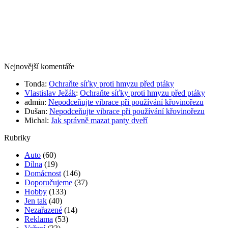
Nejnovější komentáře
Tonda
:
Ochraňte síťky proti hmyzu před ptáky
Vlastislav Ježák
:
Ochraňte síťky proti hmyzu před ptáky
admin
:
Nepodceňujte vibrace při používání křovinořezu
Dušan
:
Nepodceňujte vibrace při používání křovinořezu
Michal
:
Jak správně mazat panty dveří
Rubriky
Auto
(60)
Dílna
(19)
Domácnost
(146)
Doporučujeme
(37)
Hobby
(133)
Jen tak
(40)
Nezařazené
(14)
Reklama
(53)