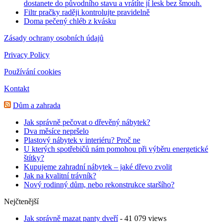
dostanete do původního stavu a vrátíte jí lesk bez šmouh.
Filtr pračky raději kontrolujte pravidelně
Doma pečený chléb z kvásku
Zásady ochrany osobních údajů
Privacy Policy
Používání cookies
Kontakt
Dům a zahrada
Jak správně pečovat o dřevěný nábytek?
Dva měsíce nepršelo
Plastový nábytek v interiéru? Proč ne
U kterých spotřebičů nám pomohou při výběru energetické
štítky?
Kupujeme zahradní nábytek – jaké dřevo zvolit
Jak na kvalitní trávník?
Nový rodinný dům, nebo rekonstrukce staršího?
Nejčtenější
Jak správně mazat panty dveří
- 41 079 views