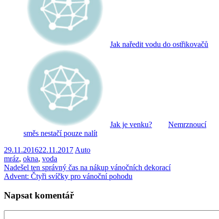
Jak naředit vodu do ostřikovačů
Jak je venku?
Nemrznoucí
směs nestačí pouze nalít
29.11.2016
22.11.2017
Auto
mráz
,
okna
,
voda
Nadešel ten správný čas na nákup vánočních dekorací
Advent: Čtyři svíčky pro vánoční pohodu
Napsat komentář