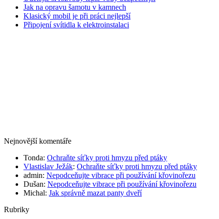
Jak na opravu šamotu v kamnech
Klasický mobil je při práci nejlepší
Připojení svítidla k elektroinstalaci
Nejnovější komentáře
Tonda
:
Ochraňte síťky proti hmyzu před ptáky
Vlastislav Ježák
:
Ochraňte síťky proti hmyzu před ptáky
admin
:
Nepodceňujte vibrace při používání křovinořezu
Dušan
:
Nepodceňujte vibrace při používání křovinořezu
Michal
:
Jak správně mazat panty dveří
Rubriky