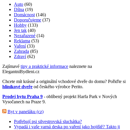
Auto
(60)
Dílna
(19)
Domácnost
(146)
Doporučujeme
(37)
Hobby
(133)
Jen tak
(40)
Nezařazené
(14)
Reklama
(53)
Vaření
(33)
Zahrada
(85)
Zdraví
(62)
Zajímavé
tipy a praktické informace
naleznete na
ElegantniBydleni.cz
Chcete mít krásné a originální vchodové dveře do domu? Pořiďte si
hliníkové dveře
od českého výrobce Perito.
Prodej bytu Praha 9
- oblíbený projekt Harfa Park v Nových
Vysočanech na Praze 9.
Byt v paneláku (cz)
Potřebují psi silvestrovská sluchátka?
Vypadá i vaše varná deska po vaření jako bojiště? Takto ji