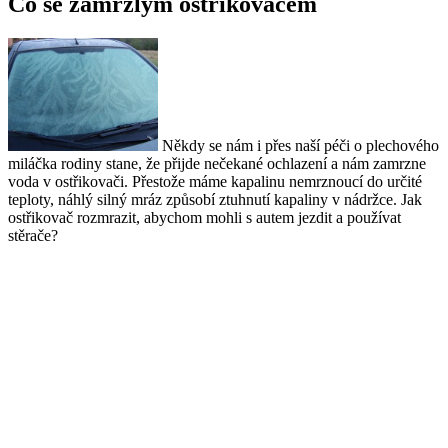
Co se zamrzlým ostřikovačem
Někdy se nám i přes naší péči o plechového
miláčka rodiny stane, že přijde nečekané ochlazení a nám zamrzne
voda v ostřikovači. Přestože máme kapalinu nemrznoucí do určité
teploty, náhlý silný mráz způsobí ztuhnutí kapaliny v nádržce. Jak
ostřikovač rozmrazit, abychom mohli s autem jezdit a používat
stěrače?