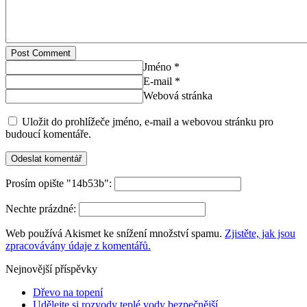
Post Comment
Jméno *
E-mail *
Webová stránka
Uložit do prohlížeče jméno, e-mail a webovou stránku pro
budoucí komentáře.
Prosím opište "14b53b":
Nechte prázdné:
Web používá Akismet ke snížení množství spamu.
Zjistěte, jak jsou
zpracovávány údaje z komentářů.
Nejnovější příspěvky
Dřevo na topení
Udělejte si rozvody teplé vody bezpečnější