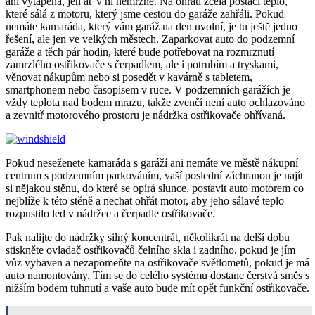
ani vytápěna, jen ať v ní nemrzne. Na ohřátí zcela postačí teplo,
které sálá z motoru, který jsme cestou do garáže zahřáli. Pokud
nemáte kamaráda, který vám garáž na den uvolní, je tu ještě jedno
řešení, ale jen ve velkých městech. Zaparkovat auto do podzemní
garáže a těch pár hodin, které bude potřebovat na rozmrznutí
zamrzlého ostřikovače s čerpadlem, ale i potrubím a tryskami,
věnovat nákupům nebo si posedět v kavárně s tabletem,
smartphonem nebo časopisem v ruce. V podzemních garážích je
vždy teplota nad bodem mrazu, takže zvenčí není auto ochlazováno
a zevnitř motorového prostoru je nádržka ostřikovače ohřívaná.
Pokud neseženete kamaráda s garáží ani nemáte ve městě nákupní
centrum s podzemním parkováním, vaší poslední záchranou je najít
si nějakou stěnu, do které se opírá slunce, postavit auto motorem co
nejblíže k této stěně a nechat ohřát motor, aby jeho sálavé teplo
rozpustilo led v nádržce a čerpadle ostřikovače.
Pak nalijte do nádržky silný koncentrát, několikrát na delší dobu
stiskněte ovladač ostřikovačů čelního skla i zadního, pokud je jím
vůz vybaven a nezapomeňte na ostřikovače světlometů, pokud je má
auto namontovány. Tím se do celého systému dostane čerstvá směs s
nižším bodem tuhnutí a vaše auto bude mít opět funkční ostřikovače.