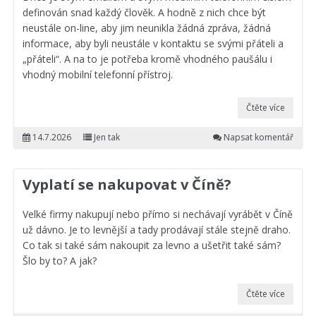
definován snad každý člověk. A hodně z nich chce být
neustále on-line, aby jim neunikla žádná zpráva, žádná
informace, aby byli neustále v kontaktu se svými přáteli a
„přáteli“. A na to je potřeba kromě vhodného paušálu i
vhodný mobilní telefonní přístroj.
Čtěte více
14.7.2026
Jen tak
Napsat komentář
Vyplatí se nakupovat v Číně?
Velké firmy nakupují nebo přímo si nechávají vyrábět v Číně
už dávno. Je to levnější a tady prodávají stále stejně draho.
Co tak si také sám nakoupit za levno a ušetřit také sám?
Šlo by to? A jak?
Čtěte více