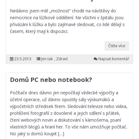
Nedávno jsem měl „možnost“ chodit na návštěvy do
nemocnice na lůžkové oddělení. Ne všichni v špitálu jsou
přivázáni k lůžku a bylo zajímavé sledovat, co lidé dělají s
časem, který mají k dispozici.
Čtěte více
23.5.2013
Jen tak
,
Zdraví
Napsat komentář
Domů PC nebo notebook?
Počítače dnes dávno jen nepočítají vědecké výpočty a
účetní operace, už dávno opustily sály výskumáků a
výpočetních středisek firem. Sledování televize nebo videa,
prohlížení fotografií z dovolené a jejich sdílení s přáteli,
čtení webových novin a diskutování s kámošema, psaní
vlastních blogů a hraní her. To vše nám umožňuje počítač.
No jaký si domů koupit […]