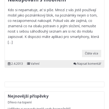
Kdo si nepamatuje, ať si píše. Mnozí z vás jistě používají
mobil jako poznámkový blok, na poznámky nejen o tom,
co nezapomenout nakoupit. Pokud vás ale zajímá, co
znamená co na obalu potravin o jejím složení, nemusíte
nosit s sebou sáhodlouhý seznam ani si nic do mobilu
zapisovat. K dispozici máte aplikaci pro smartphony, která
[…]
Čtěte více
2.4.2013
Vaření
Napsat komentář
Nejnovější příspěvky
Dřevo na topení
Udělejte si rozvody teplé vody bezpečnější