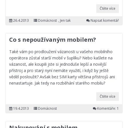
Čtěte více
26.4.2013
Domácnost
,
Jen tak
Napsat komentář
Co s nepoužívaným mobilem?
Také vám po prodloužení vázanosti u vašeho mobilního
operátora zůstal starší mobil v šuplíku? Nebo kašlete na
vázanost, ale koupili jste si jednoduše lepší a novější
přístroj a pro starý nyní nemáte využití, i když by ještě
věděl posloužit? Avšak bez SIM karty většina přístrojů ani
nenastartuje. Jak tedy na rozběhání starého mobilu?
Čtěte více
19.4.2013
Domácnost
Komentáře: 1
Nakupování s mobilem