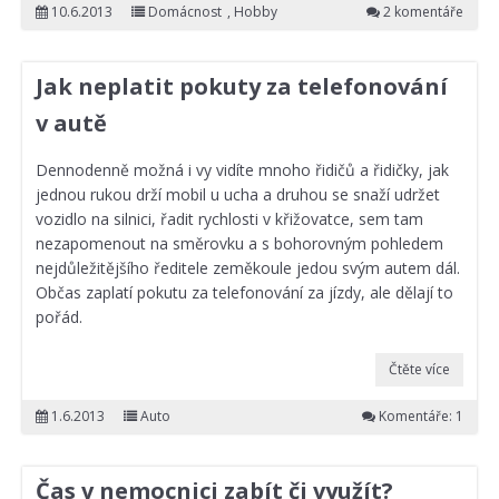
10.6.2013
Domácnost
,
Hobby
2 komentáře
Jak neplatit pokuty za telefonování
v autě
Dennodenně možná i vy vidíte mnoho řidičů a řidičky, jak
jednou rukou drží mobil u ucha a druhou se snaží udržet
vozidlo na silnici, řadit rychlosti v křižovatce, sem tam
nezapomenout na směrovku a s bohorovným pohledem
nejdůležitějšího ředitele zeměkoule jedou svým autem dál.
Občas zaplatí pokutu za telefonování za jízdy, ale dělají to
pořád.
Čtěte více
1.6.2013
Auto
Komentáře: 1
Čas v nemocnici zabít či využít?