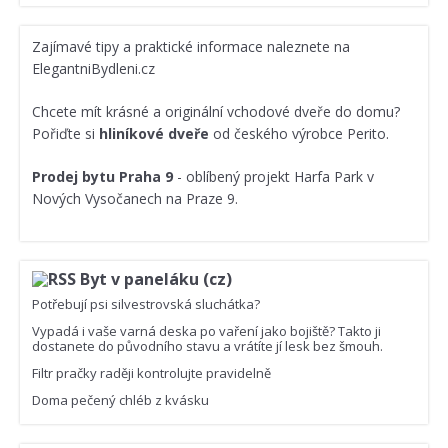
Zajímavé
tipy a praktické informace
naleznete na
ElegantniBydleni.cz
Chcete mít krásné a originální vchodové dveře do domu?
Pořiďte si
hliníkové dveře
od českého výrobce Perito.
Prodej bytu Praha 9
- oblíbený projekt Harfa Park v
Nových Vysočanech na Praze 9.
Byt v paneláku (cz)
Potřebují psi silvestrovská sluchátka?
Vypadá i vaše varná deska po vaření jako bojiště? Takto ji
dostanete do původního stavu a vrátíte jí lesk bez šmouh.
Filtr pračky raději kontrolujte pravidelně
Doma pečený chléb z kvásku