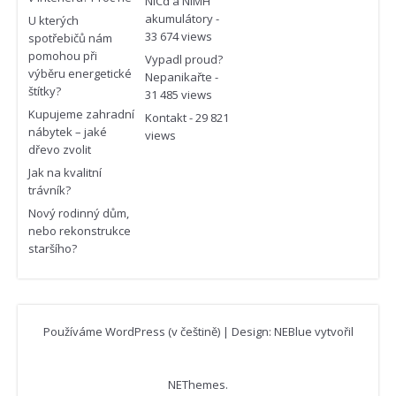
NiCd a NiMH
akumulátory
-
U kterých
33 674 views
spotřebičů nám
pomohou při
Vypadl proud?
výběru energetické
Nepanikařte
-
štítky?
31 485 views
Kupujeme zahradní
Kontakt
- 29 821
nábytek – jaké
views
dřevo zvolit
Jak na kvalitní
trávník?
Nový rodinný dům,
nebo rekonstrukce
staršího?
Používáme WordPress (v češtině)
|
Design: NEBlue vytvořil
NEThemes
.