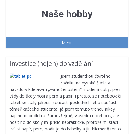
Přejít
k
Naše hobby
obsahu
webu
Menu
Investice (nejen) do vzdělání
Jsem studentkou čtvrtého
ročníku na vysoké škole a
navzdory kdejakým „vymoženostem“ moderní doby, jsem
vždy do školy nosila pero a papír. I přesto, že notebook či
tablet se staly jakousi součástí posledních let a součástí
téměř každého studenta, já jsem tomuto trendu nikdy
naplno nepodlehla. Samozřejmě, vlastním notebook, ale
nosit ho do školy mi přišlo nepraktické, protože mi stačí
vzít si papír, pero, hodit je do kabelky a jít. Nicméně tento