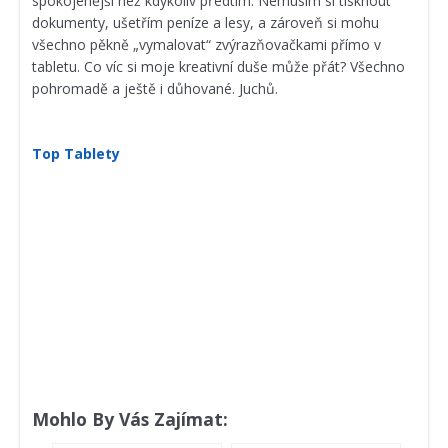
spokojenější než kdykoliv předtím. Nemusím si tisknout
dokumenty, ušetřím peníze a lesy, a zároveň si mohu
všechno pěkně „vymalovat“ zvýrazňovačkami přímo v
tabletu. Co víc si moje kreativní duše může přát? Všechno
pohromadě a ještě i důhované. Juchů.
Top Tablety
Mohlo By Vás Zajímat: