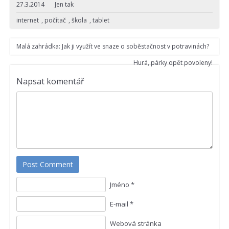
27.3.2014
Jen tak
internet
,
počítač
,
škola
,
tablet
Malá zahrádka: Jak ji využít ve snaze o soběstačnost v potravinách?
Hurá, párky opět povoleny!
Napsat komentář
Post Comment
Jméno *
E-mail *
Webová stránka