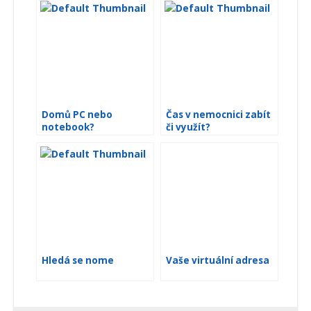
Domů PC nebo
Čas v nemocnici zabít
notebook?
či využít?
Hledá se nome
Vaše virtuální adresa