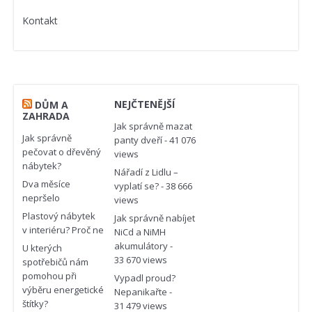
Kontakt
NEJČTENĚJŠÍ
DŮM A
ZAHRADA
Jak správně mazat
Jak správně
panty dveří
- 41 076
pečovat o dřevěný
views
nábytek?
Nářadí z Lidlu –
Dva měsíce
vyplatí se?
- 38 666
nepršelo
views
Plastový nábytek
Jak správně nabíjet
v interiéru? Proč ne
NiCd a NiMH
akumulátory
-
U kterých
33 670 views
spotřebičů nám
pomohou při
Vypadl proud?
výběru energetické
Nepanikařte
-
štítky?
31 479 views