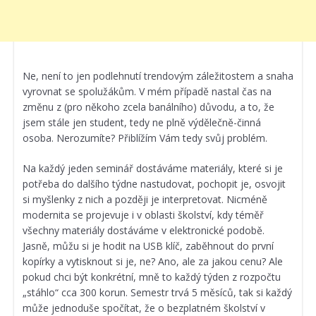
Ne, není to jen podlehnutí trendovým záležitostem a snaha
vyrovnat se spolužákům. V mém případě nastal čas na
změnu z (pro někoho zcela banálního) důvodu, a to, že
jsem stále jen student, tedy ne plně výdělečně-činná
osoba. Nerozumíte? Přiblížím Vám tedy svůj problém.
Na každý jeden seminář dostáváme materiály, které si je
potřeba do dalšího týdne nastudovat, pochopit je, osvojit
si myšlenky z nich a později je interpretovat. Nicméně
modernita se projevuje i v oblasti školství, kdy téměř
všechny materiály dostáváme v elektronické podobě.
Jasně, můžu si je hodit na USB klíč, zaběhnout do první
kopírky a vytisknout si je, ne? Ano, ale za jakou cenu? Ale
pokud chci být konkrétní, mně to každý týden z rozpočtu
„stáhlo“ cca 300 korun. Semestr trvá 5 měsíců, tak si každý
může jednoduše spočítat, že o bezplatném školství v