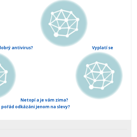
dobrý antivirus?
Vyplatí se
Netopí a je vám zima?
 pořád odkázáni jenom na slevy?