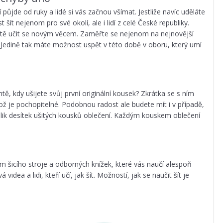
í půjde od ruky a lidé si vás začnou všímat. Jestliže navíc uděláte
ít nejenom pro své okolí, ale i lidí z celé České republiky.
otě učit se novým věcem. Zaměřte se nejenom na nejnovější
. Jedině tak máte možnost uspět v této době v oboru, který umí
ě, kdy ušijete svůj první originální kousek? Zkrátka se s ním
ož je pochopitelné. Podobnou radost ale budete mít i v případě,
lik desítek ušitých kousků oblečení. Každým kouskem oblečení
m šicího stroje a odborných knížek, které vás naučí alespoň
idea a lidi, kteří učí, jak šít. Možností, jak se naučit šít je