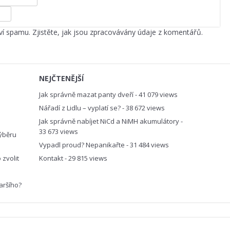
ví spamu.
Zjistěte, jak jsou zpracovávány údaje z komentářů.
NEJČTENĚJŠÍ
Jak správně mazat panty dveří
- 41 079 views
Nářadí z Lidlu – vyplatí se?
- 38 672 views
Jak správně nabíjet NiCd a NiMH akumulátory
-
33 673 views
ýběru
Vypadl proud? Nepanikařte
- 31 484 views
zvolit
Kontakt
- 29 815 views
aršího?