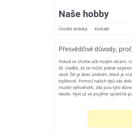
Přejít
k
Naše hobby
obsahu
webu
Úvodní stránka
Kontakt
Přesvědčivé důvody, proč 
Pokud se chcete učit novým věcem, co 
šít. Uvidíte, že se může jednat nejeno
okolí. Šití je dnes uměním, které je o
trpělivost. Pomocí našich tipů vás do
musíte vyhodnotit, zda jsou tyto důvod
nikoliv. Nyní už se pojďme společně po