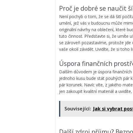
Proč je dobré se naučit ší
Není pochyb o tom, že se dá šití počíta
umění, jež vás v budoucnu může mimo jin
originální návrhy na oblečení, které bu
tuto činnost. Představte si, že umíte u
se zároveň pozastavíme, protože jde o 
vaše okolí závidět. Uvidíte, že si toho
Úspora finančních prost
Dalším důvodem je úspora finančních p
jednoho kusu bude stát pouhých pár ko
pár korunek. Navíc víte, z jakého materiá
jen zakoupit kvalitní materiál a uvidíte,
Související:
Jak si vybrat pos
Další zdroj příjmu? Bezp