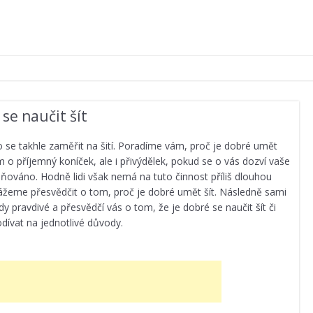
se naučit šít
se takhle zaměřit na šití. Poradíme vám, proč je dobré umět
m o příjemný koníček, ale i přivýdělek, pokud se o vás dozví vaše
ceňováno. Hodně lidi však nemá na tuto činnost příliš dlouhou
kážeme přesvědčit o tom, proč je dobré umět šít. Následně sami
y pravdivé a přesvědčí vás o tom, že je dobré se naučit šít či
dívat na jednotlivé důvody.