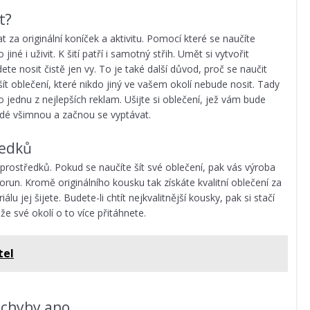
t?
t za originální koníček a aktivitu. Pomocí které se naučíte
é i uživit. K šití patří i samotný střih. Umět si vytvořit
dete nosit čistě jen vy. To je také další důvod, proč se naučit
šít oblečení, které nikdo jiný ve vašem okolí nebude nosit. Tady
jednu z nejlepších reklam. Ušijte si oblečení, jež vám bude
 lidé všimnou a začnou se vyptávat.
ředků
rostředků. Pokud se naučíte šít své oblečení, pak vás výroba
run. Kromě originálního kousku tak získáte kvalitní oblečení za
lu jej šijete. Budete-li chtít nejkvalitnější kousky, pak si stačí
 že své okolí o to více přitáhnete.
tel
ochyby ano