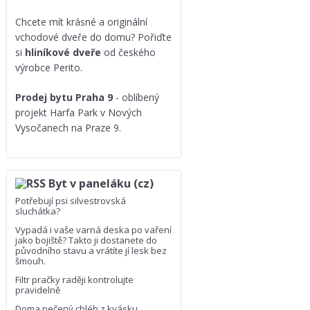
Chcete mít krásné a originální
vchodové dveře do domu? Pořiďte
si
hliníkové dveře
od českého
výrobce Perito.
Prodej bytu Praha 9
- oblíbený
projekt Harfa Park v Nových
Vysočanech na Praze 9.
Byt v paneláku (cz)
Potřebují psi silvestrovská
sluchátka?
Vypadá i vaše varná deska po vaření
jako bojiště? Takto ji dostanete do
původního stavu a vrátíte jí lesk bez
šmouh.
Filtr pračky raději kontrolujte
pravidelně
Doma pečený chléb z kvásku