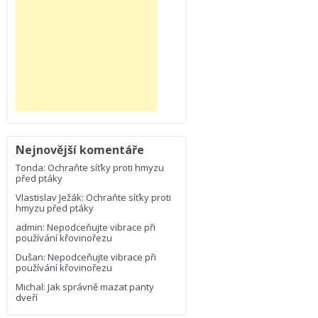
Nejnovější komentáře
Tonda
:
Ochraňte síťky proti hmyzu
před ptáky
Vlastislav Ježák
:
Ochraňte síťky proti
hmyzu před ptáky
admin
:
Nepodceňujte vibrace při
používání křovinořezu
Dušan
:
Nepodceňujte vibrace při
používání křovinořezu
Michal
:
Jak správně mazat panty
dveří