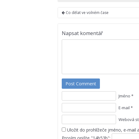
Co dělat ve volném čase
Napsat komentář
Post Comment
Jméno *
E-mail *
Webová st
Uložit do prohlížeče jméno, e-mail
Prosím opište "14b53b":