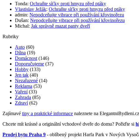
Tonda
:
Ochraňte síťky proti hmyzu před ptáky
Vlastislav Ježák
:
Ochraňte síťky proti hmyzu před ptáky
admin
:
Nepodceňujte vibrace při používání křovinořezu
Dušan
:
Nepodceňujte vibrace při používání křovinořezu
Michal
:
Jak správně mazat panty dveří
Rubriky
Auto
(60)
Dílna
(19)
Domácnost
(146)
Doporučujeme
(37)
Hobby
(133)
Jen tak
(40)
Nezařazené
(14)
Reklama
(53)
Vaření
(33)
Zahrada
(85)
Zdraví
(62)
Zajímavé
tipy a praktické informace
naleznete na ElegantniBydleni.c
Chcete mít krásné a originální vchodové dveře do domu? Pořiďte si
h
Prodej bytu Praha 9
- oblíbený projekt Harfa Park v Nových Vysoč