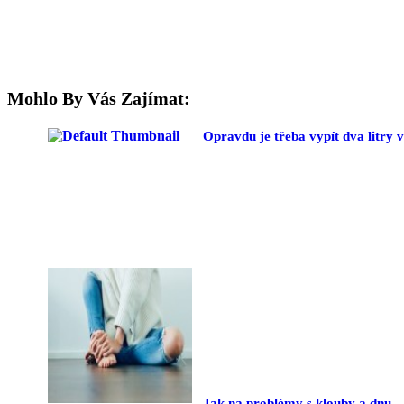
Mohlo By Vás Zajímat:
Opravdu je třeba vypít dva litry 
Jak na problémy s klouby a dnu