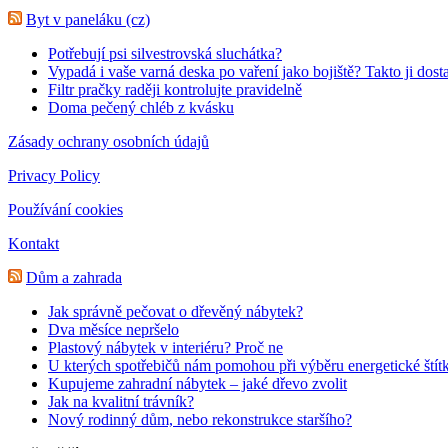
Byt v paneláku (cz)
Potřebují psi silvestrovská sluchátka?
Vypadá i vaše varná deska po vaření jako bojiště? Takto ji dost
Filtr pračky raději kontrolujte pravidelně
Doma pečený chléb z kvásku
Zásady ochrany osobních údajů
Privacy Policy
Používání cookies
Kontakt
Dům a zahrada
Jak správně pečovat o dřevěný nábytek?
Dva měsíce nepršelo
Plastový nábytek v interiéru? Proč ne
U kterých spotřebičů nám pomohou při výběru energetické štít
Kupujeme zahradní nábytek – jaké dřevo zvolit
Jak na kvalitní trávník?
Nový rodinný dům, nebo rekonstrukce staršího?