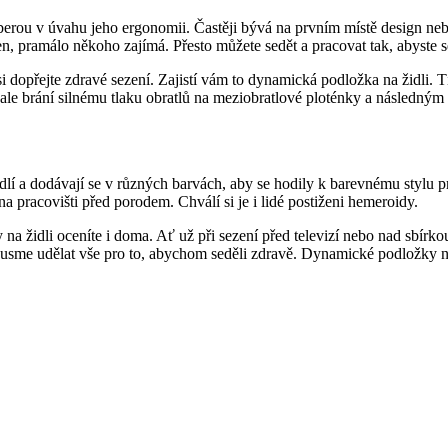
rou v úvahu jeho ergonomii. Častěji bývá na prvním místě design nebo
den, pramálo někoho zajímá. Přesto můžete sedět a pracovat tak, abyste se 
i dopřejte zdravé sezení. Zajistí vám to dynamická podložka na židli. T
brání silnému tlaku obratlů na meziobratlové ploténky a následným bol
í a dodávají se v různých barvách, aby se hodily k barevnému stylu pr
a pracovišti před porodem. Chválí si je i lidé postiženi hemeroidy.
y na židli oceníte i doma. Ať už při sezení před televizí nebo nad sbí
me udělat vše pro to, abychom seděli zdravě. Dynamické podložky ná