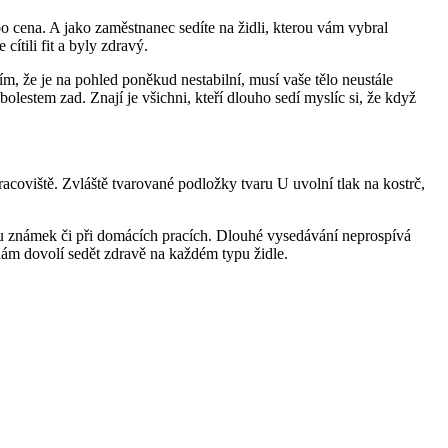
 cena. A jako zaměstnanec sedíte na židli, kterou vám vybral
cítili fit a byly zdravý.
ím, že je na pohled poněkud nestabilní, musí vaše tělo neustále
estem zad. Znají je všichni, kteří dlouho sedí myslíc si, že když
acoviště. Zvláště tvarované podložky tvaru U uvolní tlak na kostrč,
rkou známek či při domácích pracích. Dlouhé vysedávání neprospívá
m dovolí sedět zdravě na každém typu židle.