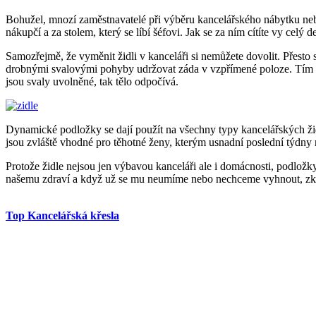
Bohužel, mnozí zaměstnavatelé při výběru kancelářského nábytku nebe
nákupčí a za stolem, který se líbí šéfovi. Jak se za ním cítíte vy celý 
Samozřejmě, že vyměnit židli v kanceláři si nemůžete dovolit. Přesto s
drobnými svalovými pohyby udržovat záda v vzpřímené poloze. Tím ale 
jsou svaly uvolněné, tak tělo odpočívá.
Dynamické podložky se dají použít na všechny typy kancelářských židl
jsou zvláště vhodné pro těhotné ženy, kterým usnadní poslední týdny n
Protože židle nejsou jen výbavou kanceláři ale i domácnosti, podložk
našemu zdraví a když už se mu neumíme nebo nechceme vyhnout, zkus
Top Kancelářská křesla