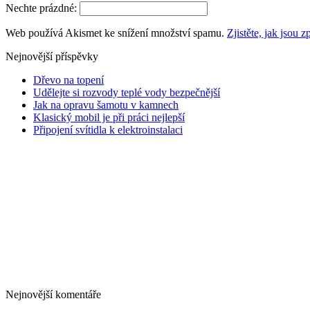
Nechte prázdné:
Web používá Akismet ke snížení množství spamu.
Zjistěte, jak jsou
Nejnovější příspěvky
Dřevo na topení
Udělejte si rozvody teplé vody bezpečnější
Jak na opravu šamotu v kamnech
Klasický mobil je při práci nejlepší
Připojení svítidla k elektroinstalaci
Nejnovější komentáře