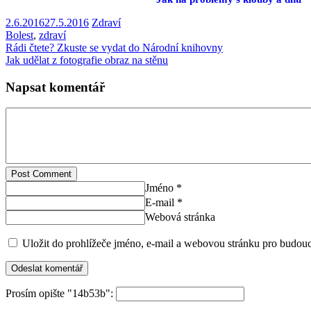
2.6.2016
27.5.2016
Zdraví
Bolest
,
zdraví
Rádi čtete? Zkuste se vydat do Národní knihovny
Jak udělat z fotografie obraz na stěnu
Napsat komentář
Post Comment
Jméno *
E-mail *
Webová stránka
Uložit do prohlížeče jméno, e-mail a webovou stránku pro budou
Prosím opište "14b53b":