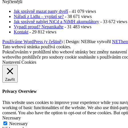
Nejčtenější
Jak správně mazat panty dveří
- 41 079 views
Nářadí z Lidlu – vyplatí se?
- 38 671 views
Jak správně nabíjet NiCd a NiMH akumulátory
- 33 672 views
Vypadl proud? Nepanikařte
- 31 483 views
Kontakt
- 29 812 views
Používáme WordPress (v češtině)
|
Design: NEBlue vytvořil
NEThem
Tato webová stránka používá cookies.
Pokračováním v prohlížení této webové stránky bez změny nastavení
webového prohlížeče pro soubory cookie souhlasíte s používáním co
Nastavení Cookies
Zavřít
Privacy Overview
This website uses cookies to improve your experience while you navigat
working of basic functionalities of the website. We also use third-pa
consent. You also have the option to opt-out of these cookies. But op
Necessary
Necessary