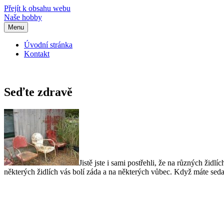
Přejít k obsahu webu
Naše hobby
Menu
Úvodní stránka
Kontakt
Seďte zdravě
Jistě jste i sami postřehli, že na různých židl
některých židlích vás bolí záda a na některých vůbec. Když máte sedavý