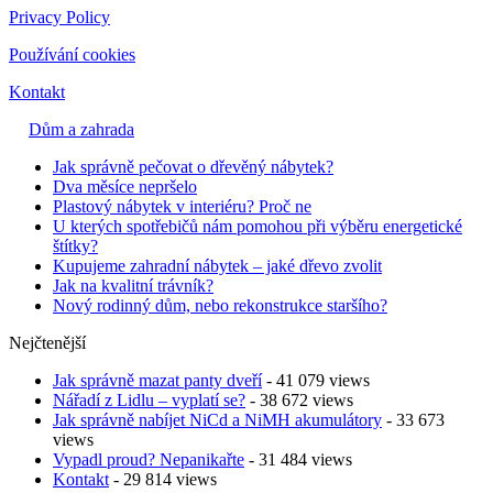
Privacy Policy
Používání cookies
Kontakt
Dům a zahrada
Jak správně pečovat o dřevěný nábytek?
Dva měsíce nepršelo
Plastový nábytek v interiéru? Proč ne
U kterých spotřebičů nám pomohou při výběru energetické
štítky?
Kupujeme zahradní nábytek – jaké dřevo zvolit
Jak na kvalitní trávník?
Nový rodinný dům, nebo rekonstrukce staršího?
Nejčtenější
Jak správně mazat panty dveří
- 41 079 views
Nářadí z Lidlu – vyplatí se?
- 38 672 views
Jak správně nabíjet NiCd a NiMH akumulátory
- 33 673
views
Vypadl proud? Nepanikařte
- 31 484 views
Kontakt
- 29 814 views