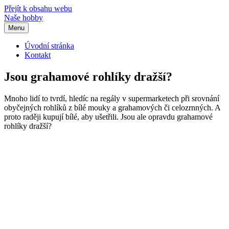
Přejít k obsahu webu
Naše hobby
Menu
Úvodní stránka
Kontakt
Jsou grahamové rohlíky dražší?
Mnoho lidí to tvrdí, hledíc na regály v supermarketech při srovnání
obyčejných rohlíků z bílé mouky a grahamových či celozrnných. A
proto raději kupují bílé, aby ušetřili. Jsou ale opravdu grahamové
rohlíky dražší?