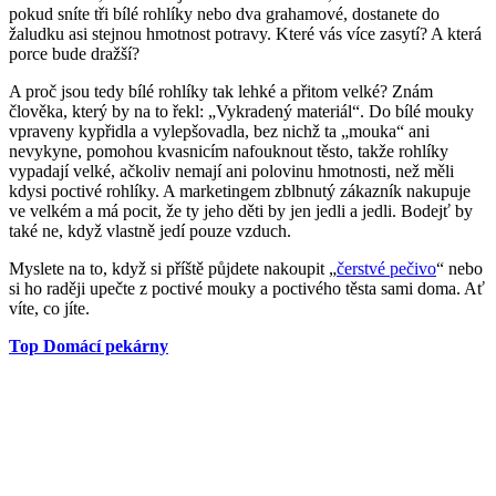
pokud sníte tři bílé rohlíky nebo dva grahamové, dostanete do
žaludku asi stejnou hmotnost potravy. Které vás více zasytí? A která
porce bude dražší?
A proč jsou tedy bílé rohlíky tak lehké a přitom velké? Znám
člověka, který by na to řekl: „Vykradený materiál“. Do bílé mouky
vpraveny kypřidla a vylepšovadla, bez nichž ta „mouka“ ani
nevykyne, pomohou kvasnicím nafouknout těsto, takže rohlíky
vypadají velké, ačkoliv nemají ani polovinu hmotnosti, než měli
kdysi poctivé rohlíky. A marketingem zblbnutý zákazník nakupuje
ve velkém a má pocit, že ty jeho děti by jen jedli a jedli. Bodejť by
také ne, když vlastně jedí pouze vzduch.
Myslete na to, když si příště půjdete nakoupit „
čerstvé pečivo
“ nebo
si ho raději upečte z poctivé mouky a poctivého těsta sami doma. Ať
víte, co jíte.
Top Domácí pekárny