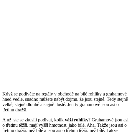
Když se podíváte na regály v obchodě na bílé rohlíky a grahamové
hned vedle, snadno můžete nabýt dojmu, že jsou stejné. Tedy stejně
velké, stejně dlouhé a stejně tlusté. Jen ty grahamové jsou asi o
třetinu dražší.
A už jste se zkusili podívat, kolik
váží rohlíky
? Grahamové jsou asi
o třetinu těžší, mají vyšší hmotnost, jako bílé. Aha. Takže jsou asi o
třetinu dražší, než bílé a jsou asi o třetinu těžší, než bílé. Takže