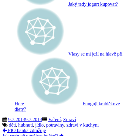
Jaký tedy jogurt kupovat?
Vlasy se mi ježí na hlavě při
Here
Fungují krabičkové
diety?
9.7.2013
9.7.2013
Vaření
,
Zdraví
děti
,
hubnutí
,
jídlo
,
potraviny
,
zdraví v kuchyni
FIO banka zdražuje
Jak správně používat hnětač?