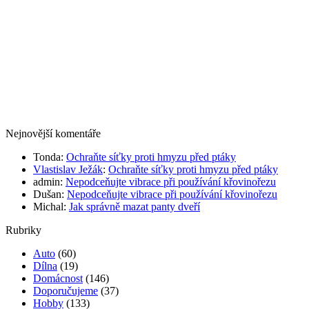
Nejnovější komentáře
Tonda
:
Ochraňte síťky proti hmyzu před ptáky
Vlastislav Ježák
:
Ochraňte síťky proti hmyzu před ptáky
admin
:
Nepodceňujte vibrace při používání křovinořezu
Dušan
:
Nepodceňujte vibrace při používání křovinořezu
Michal
:
Jak správně mazat panty dveří
Rubriky
Auto
(60)
Dílna
(19)
Domácnost
(146)
Doporučujeme
(37)
Hobby
(133)