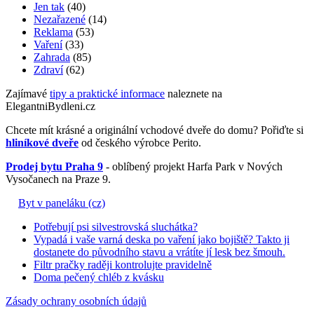
Jen tak
(40)
Nezařazené
(14)
Reklama
(53)
Vaření
(33)
Zahrada
(85)
Zdraví
(62)
Zajímavé
tipy a praktické informace
naleznete na
ElegantniBydleni.cz
Chcete mít krásné a originální vchodové dveře do domu? Pořiďte si
hliníkové dveře
od českého výrobce Perito.
Prodej bytu Praha 9
- oblíbený projekt Harfa Park v Nových
Vysočanech na Praze 9.
Byt v paneláku (cz)
Potřebují psi silvestrovská sluchátka?
Vypadá i vaše varná deska po vaření jako bojiště? Takto ji
dostanete do původního stavu a vrátíte jí lesk bez šmouh.
Filtr pračky raději kontrolujte pravidelně
Doma pečený chléb z kvásku
Zásady ochrany osobních údajů