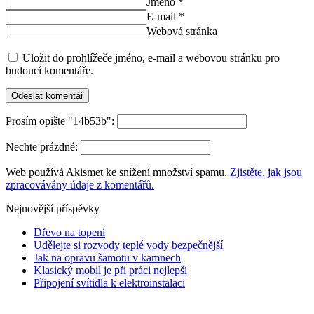
Jméno *
E-mail *
Webová stránka
Uložit do prohlížeče jméno, e-mail a webovou stránku pro
budoucí komentáře.
Prosím opište "14b53b":
Nechte prázdné:
Web používá Akismet ke snížení množství spamu.
Zjistěte, jak jsou
zpracovávány údaje z komentářů.
Nejnovější příspěvky
Dřevo na topení
Udělejte si rozvody teplé vody bezpečnější
Jak na opravu šamotu v kamnech
Klasický mobil je při práci nejlepší
Připojení svítidla k elektroinstalaci