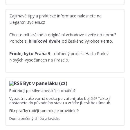
Zajímavé
tipy a praktické informace
naleznete na
ElegantniBydleni.cz
Chcete mít krásné a originální vchodové dveře do domu?
Pořiďte si
hliníkové dveře
od českého výrobce Perito.
Prodej bytu Praha 9
- oblíbený projekt Harfa Park v
Nových Vysočanech na Praze 9.
Byt v paneláku (cz)
Potřebují psi silvestrovská sluchátka?
Vypadá i vaše varná deska po vaření jako bojiště? Takto ji
dostanete do původního stavu a vrátíte jí lesk bez šmouh.
Filtr pračky raději kontrolujte pravidelně
Doma pečený chléb z kvásku