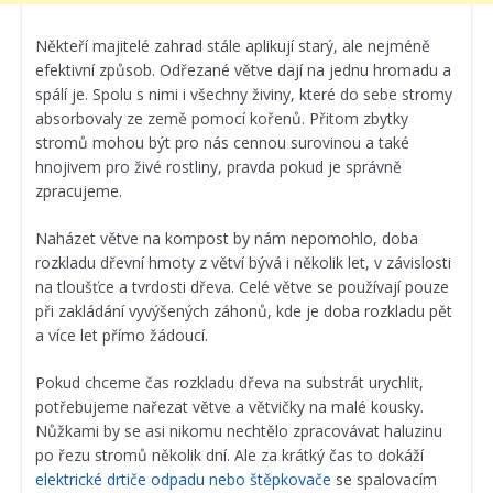
Někteří majitelé zahrad stále aplikují starý, ale nejméně
efektivní způsob. Odřezané větve dají na jednu hromadu a
spálí je. Spolu s nimi i všechny živiny, které do sebe stromy
absorbovaly ze země pomocí kořenů. Přitom zbytky
stromů mohou být pro nás cennou surovinou a také
hnojivem pro živé rostliny, pravda pokud je správně
zpracujeme.
Naházet větve na kompost by nám nepomohlo, doba
rozkladu dřevní hmoty z větví bývá i několik let, v závislosti
na tloušťce a tvrdosti dřeva. Celé větve se používají pouze
při zakládání vyvýšených záhonů, kde je doba rozkladu pět
a více let přímo žádoucí.
Pokud chceme čas rozkladu dřeva na substrát urychlit,
potřebujeme nařezat větve a větvičky na malé kousky.
Nůžkami by se asi nikomu nechtělo zpracovávat haluzinu
po řezu stromů několik dní. Ale za krátký čas to dokáží
elektrické drtiče odpadu nebo štěpkovače
se spalovacím