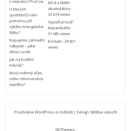
v interiéru? Proč ne
NiCd a NiMH
akumulátory
-
U kterých
33 674 views
spotřebičů nám
pomohou při
Vypadl proud?
výběru energetické
Nepanikařte
-
štítky?
31 485 views
Kupujeme zahradní
Kontakt
- 29 821
nábytek – jaké
views
dřevo zvolit
Jak na kvalitní
trávník?
Nový rodinný dům,
nebo rekonstrukce
staršího?
Používáme WordPress (v češtině)
|
Design: NEBlue vytvořil
NEThemes
.