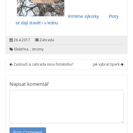
Krmíme sýkorky
Ploty
se dají stavět i v lednu
26.4.2017
Zahrada
Elektřina
,
stromy
Zaslouží si zahrada svou fotoknihu?
Jak vybrat šperk
Napsat komentář
Post Comment