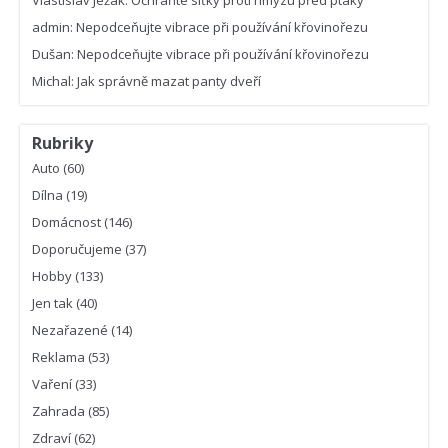
Vlastislav Ježák
:
Ochraňte síťky proti hmyzu před ptáky
admin
:
Nepodceňujte vibrace při používání křovinořezu
Dušan
:
Nepodceňujte vibrace při používání křovinořezu
Michal
:
Jak správně mazat panty dveří
Rubriky
Auto
(60)
Dílna
(19)
Domácnost
(146)
Doporučujeme
(37)
Hobby
(133)
Jen tak
(40)
Nezařazené
(14)
Reklama
(53)
Vaření
(33)
Zahrada
(85)
Zdraví
(62)