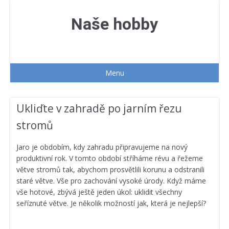
Přejít
k
Naše hobby
obsahu
webu
Menu
Ukliďte v zahradě po jarním řezu
stromů
Jaro je obdobím, kdy zahradu připravujeme na nový
produktivní rok. V tomto období stříháme révu a řežeme
větve stromů tak, abychom prosvětlili korunu a odstranili
staré větve. Vše pro zachování vysoké úrody. Když máme
vše hotové, zbývá ještě jeden úkol: uklidit všechny
seříznuté větve. Je několik možností jak, která je nejlepší?