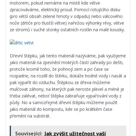
motorem, pokud nemáme na místě kde větve
zpracováváme, elektrický proud. Pomocí rotujícího disku
(pro větší obsah zelené hmoty v odpadu) nebo válcového
nože (drtiče pro tlustší větve) nařežou výhonky révy, větve
ze stromů i suché stonky ostatních rostlin na malé kousky.
Dřevní štěpku, jak tento materiál nazýváme, pak využijeme
jako materiál na zpevnění mokrých částí zahrady po dešti,
protože kromě toho, že pohnojí zem a po čase se
rozpadne, na rozdíl do štěrku, dokáže hodně vody i nasát a
pak vypařit do vzduchu. Štěpkou ze dřeva můžeme
mulčovat záhony, na kterých pak neroste plevel a méně je
třeba zalévat, neboť štěpka zabraňuje vypařování vody z
půdy. No a samozřejmě dřevní štěpku můžeme použít
jako materiál do kompostu, kde se po krátkém čase
přemění na substrát.
Související:
Jak zvýšit užitečnost vaší