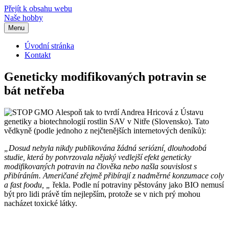
Přejít k obsahu webu
Naše hobby
Menu
Úvodní stránka
Kontakt
Geneticky modifikovaných potravin se
bát netřeba
Alespoň tak to tvrdí Andrea Hricová z Ústavu
genetiky a biotechnologií rostlin SAV v Nitře (Slovensko). Tato
vědkyně (podle jednoho z nejčtenějších internetových deníků):
„Dosud nebyla nikdy publikována žádná seriózní, dlouhodobá
studie, která by potvrzovala nějaký vedlejší efekt geneticky
modifikovaných potravin na člověka nebo našla souvislost s
přibíráním. Američané zřejmě přibírají z nadměrné konzumace coly
a fast foodu, „
řekla. Podle ní potraviny pěstovány jako BIO nemusí
být pro lidi právě tím nejlepším, protože se v nich prý mohou
nacházet toxické látky.