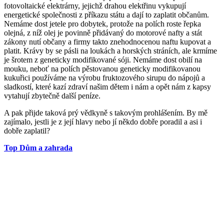
fotovoltaické elektrárny, jejichž drahou elektřinu vykupují
energetické společnosti z příkazu státu a dají to zaplatit občanům.
Nemáme dost jetele pro dobytek, protože na polích roste řepka
olejná, z níž olej je povinně přidávaný do motorové nafty a stát
zákony nutí občany a firmy takto znehodnocenou naftu kupovat a
platit. Krávy by se pásli na loukách a horských stráních, ale krmíme
je šrotem z geneticky modifikované sóji. Nemáme dost obilí na
mouku, neboť na polích pěstovanou geneticky modifikovanou
kukuřici používáme na výrobu fruktozového sirupu do nápojů a
sladkostí, které kazí zdraví našim dětem i nám a opět nám z kapsy
vytahují zbytečně další peníze.
A pak přijde taková prý vědkyně s takovým prohlášením. By mě
zajímalo, jestli je z její hlavy nebo jí někdo dobře poradil a asi i
dobře zaplatil?
Top Dům a zahrada