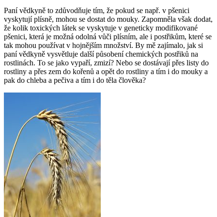
Paní vědkyně to zdůvodňuje tím, že pokud se např. v pšenici
vyskytují plísně, mohou se dostat do mouky. Zapomněla však dodat,
že kolik toxických látek se vyskytuje v geneticky modifikované
pšenici, která je možná odolná vůči plísním, ale i postřikům, které se
tak mohou používat v hojnějším množství. By mě zajímalo, jak si
paní vědkyně vysvětluje další působení chemických postřiků na
rostlinách. To se jako vypaří, zmizí? Nebo se dostávají přes listy do
rostliny a přes zem do kořenů a opět do rostliny a tím i do mouky a
pak do chleba a pečiva a tím i do těla člověka?