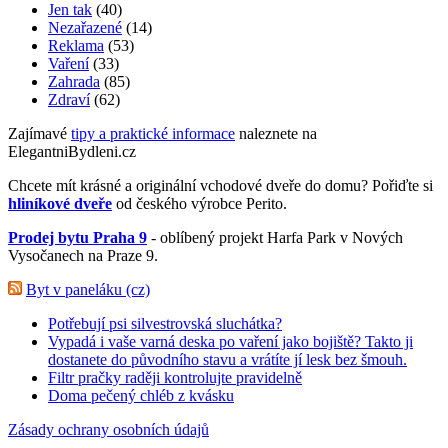
Jen tak
(40)
Nezařazené
(14)
Reklama
(53)
Vaření
(33)
Zahrada
(85)
Zdraví
(62)
Zajímavé
tipy a praktické informace
naleznete na
ElegantniBydleni.cz
Chcete mít krásné a originální vchodové dveře do domu? Pořiďte si
hliníkové dveře
od českého výrobce Perito.
Prodej bytu Praha 9
- oblíbený projekt Harfa Park v Nových
Vysočanech na Praze 9.
Byt v paneláku (cz)
Potřebují psi silvestrovská sluchátka?
Vypadá i vaše varná deska po vaření jako bojiště? Takto ji
dostanete do původního stavu a vrátíte jí lesk bez šmouh.
Filtr pračky raději kontrolujte pravidelně
Doma pečený chléb z kvásku
Zásady ochrany osobních údajů