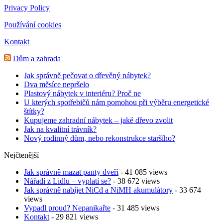
Privacy Policy
Používání cookies
Kontakt
Dům a zahrada
Jak správně pečovat o dřevěný nábytek?
Dva měsíce nepršelo
Plastový nábytek v interiéru? Proč ne
U kterých spotřebičů nám pomohou při výběru energetické
štítky?
Kupujeme zahradní nábytek – jaké dřevo zvolit
Jak na kvalitní trávník?
Nový rodinný dům, nebo rekonstrukce staršího?
Nejčtenější
Jak správně mazat panty dveří
- 41 085 views
Nářadí z Lidlu – vyplatí se?
- 38 672 views
Jak správně nabíjet NiCd a NiMH akumulátory
- 33 674
views
Vypadl proud? Nepanikařte
- 31 485 views
Kontakt
- 29 821 views