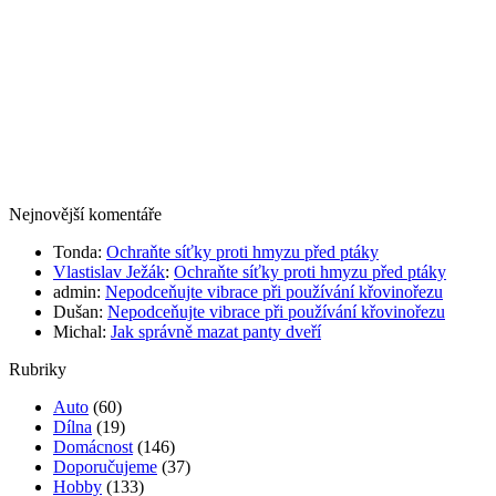
Nejnovější komentáře
Tonda
:
Ochraňte síťky proti hmyzu před ptáky
Vlastislav Ježák
:
Ochraňte síťky proti hmyzu před ptáky
admin
:
Nepodceňujte vibrace při používání křovinořezu
Dušan
:
Nepodceňujte vibrace při používání křovinořezu
Michal
:
Jak správně mazat panty dveří
Rubriky
Auto
(60)
Dílna
(19)
Domácnost
(146)
Doporučujeme
(37)
Hobby
(133)