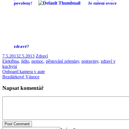
povoleny!
Je sušení ovoce
zdravé?
7.5.2013
2.5.2013
Zdraví
Elektřina
,
jídlo
,
nemoc
,
pěstování zeleniny
,
potraviny
,
zdraví v
kuchyni
Onboard kamera v aute
Bezdárkové Vánoce
Napsat komentář
Post Comment