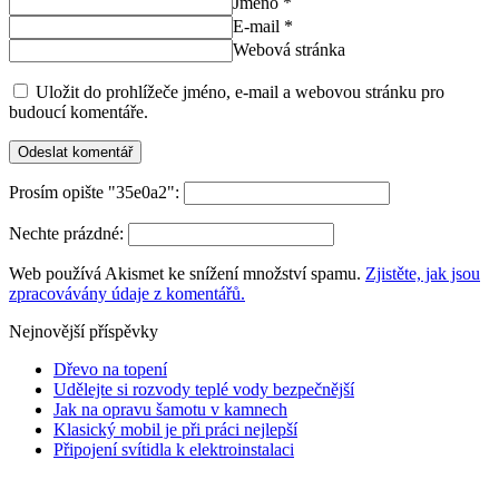
Jméno *
E-mail *
Webová stránka
Uložit do prohlížeče jméno, e-mail a webovou stránku pro
budoucí komentáře.
Prosím opište "35e0a2":
Nechte prázdné:
Web používá Akismet ke snížení množství spamu.
Zjistěte, jak jsou
zpracovávány údaje z komentářů.
Nejnovější příspěvky
Dřevo na topení
Udělejte si rozvody teplé vody bezpečnější
Jak na opravu šamotu v kamnech
Klasický mobil je při práci nejlepší
Připojení svítidla k elektroinstalaci