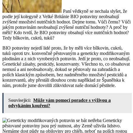
Paní vědkyně se nechala slyšet, že
podle její kolegyně z Velké Británie BIO potraviny neobsahují
zvýšené množství nutričních hodnot. Dejme tomu. Vůči čemu? Vůči
jakým potravinám neobsahují zvýšené nutriční hodnoty? A proč by
měli? Kdo tvrdí, že BIO potraviny obsahují více nutričních hodnot?
Tedy bílkovin, cukrů, tuků?
BIO potraviny nejedí lidé proto, že by měli více bílkovin, cukrů,
tuků oproti tzv. konvenčně pěstovaným a geneticky modifikovaným
plodinám a z nich vyrobených potravin. Jedí je proto, co neobsahují.
Genetické zásahy, pesticidy, konzervanty. Všechno to, co obsahovat
nemusí a ani neobsahovaly, dokud se pěstovaly na zahradách a
polích klasickým způsobem, bez nadměrného množství pesticidů a
konzervantů, aby přestáli dlouhou cestu například ze Španělska k
nám, protože jsme dovolili zlikvidovat naše domácí pěstitele.
Související:
Může vám pomoci poradce s výživou a
odvykáním kouření?
Geneticky
pěstované potraviny jsou prý nutnost, aby Země uživila lidstvo.
Nemáme dost půdy na obiloviny pro chléb, neboť na polích rostou